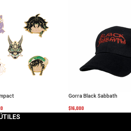
Impact
Gorra Black Sabbath
00
$
16,000
ÚTILES