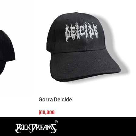
Gorra Deicide
$
16,000
¡Este
Maleta Peluche Oveja Orejitas
puede ser tuyo solo por
$32,000
!
Si tienes alguna duda, pregúntanos.