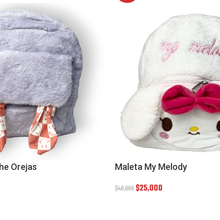
he Orejas
Maleta My Melody
$
25,000
$
40,000