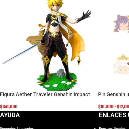
Figura Aether Traveler Genshin Impact
Pin Genshin 
$
150,000
$
10,000
-
$
12,0
AYUDA
ENLACES 