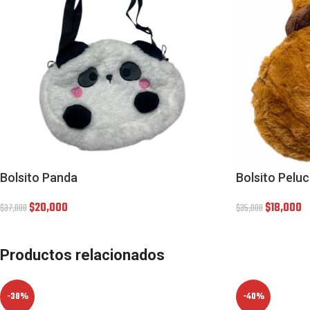
Bolsito Panda
Bolsito Pelu
$
20,000
$
18,000
$
37,000
$
35,000
Productos relacionados
-38%
-40%