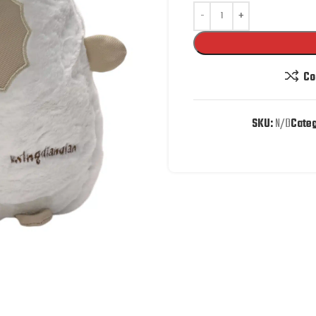
Co
SKU:
N/D
Categ