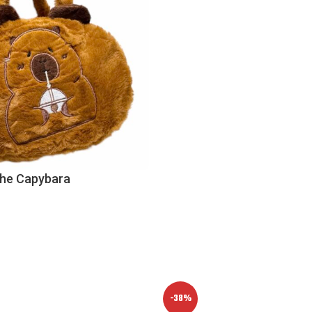
che Capybara
-38%