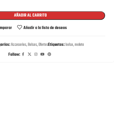
AÑADIR AL CARRITO
mparar
Añadir a la lista de deseos
orías:
Accesorios
,
Bolsos
,
Ofertas
Etiquetas:
bolso
,
maleta
Follow: