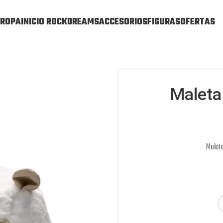
ROPA
INICIO ROCKDREAMS
ACCESORIOS
FIGURAS
OFERTAS
Maleta
Maleta