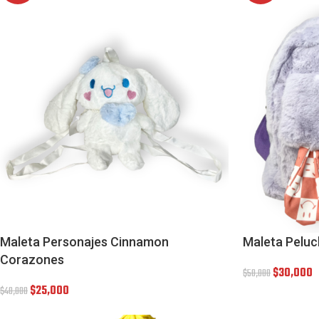
Maleta Personajes Cinnamon
Maleta Peluc
Corazones
$
30,000
$
50,000
$
25,000
$
40,000