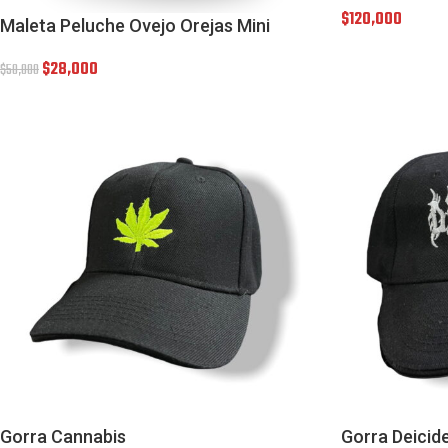
$
120,000
Maleta Peluche Ovejo Orejas Mini
$
28,000
$
50,000
Gorra Cannabis
Gorra Deicid