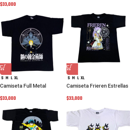
$
33,000
S
M
L
XL
S
M
L
XL
Camiseta Full Metal
Camiseta Frieren Estrellas
$
33,000
$
33,000