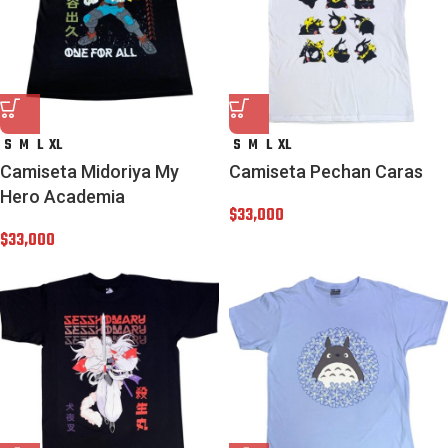
S
M
L
XL
S
M
L
XL
Camiseta Midoriya My
Camiseta Pechan Caras
Hero Academia
$
33,000
$
33,000