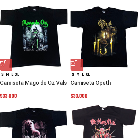
S
M
L
XL
S
M
L
XL
Camiseta Mago de Oz Vals
Camiseta Opeth
$
33,000
$
33,000