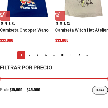
S
M
L
XL
S
M
L
XL
Camiseta Chopper Wano
Camiseta Witch Hat Atelier
$
33,000
$
33,000
1
2
3
4
…
10
11
12
→
FILTRAR POR PRECIO
Precio:
$10,000
—
$48,000
FILTRAR