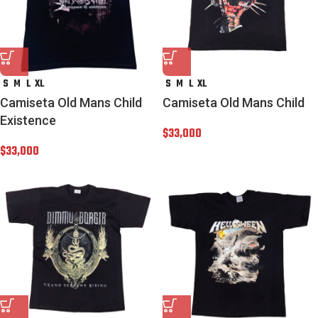
S
M
L
XL
S
M
L
XL
Camiseta Old Mans Child
Camiseta Old Mans Child
Existence
$
33,000
$
33,000