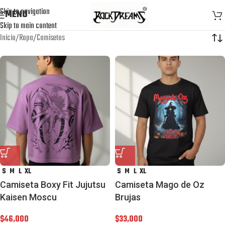
Skip to navigation
MENU
Skip to main content
Inicio
Ropa
Camisetas
S
M
L
XL
S
M
L
XL
Camiseta Boxy Fit Jujutsu
Camiseta Mago de Oz
Kaisen Moscu
Brujas
$
46,000
$
33,000