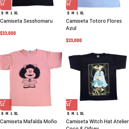
S
M
L
XL
S
M
L
XL
Camiseta Sesshomaru
Camiseta Totoro Flores
Azul
$
33,000
$
33,000
S
M
L
XL
S
M
L
XL
Camiseta Mafalda Moño
Camiseta Witch Hat Atelier
Coco & Qifrey