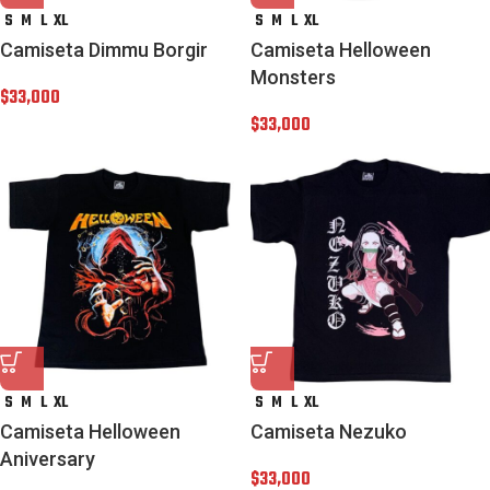
S
M
L
XL
S
M
L
XL
Camiseta Dimmu Borgir
Camiseta Helloween
Monsters
$
33,000
$
33,000
S
M
L
XL
S
M
L
XL
Camiseta Helloween
Camiseta Nezuko
Aniversary
$
33,000