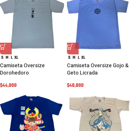
S
M
L
XL
S
M
L
XL
Camiseta Oversize
Camiseta Oversize Gojo &
Dorohedoro
Geto Licrada
$
44,000
$
48,000