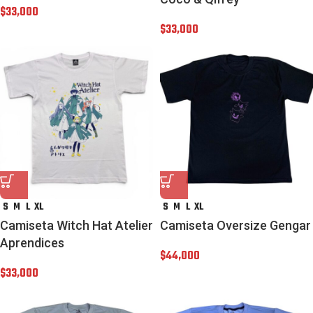
$
33,000
$
33,000
S
M
L
XL
S
M
L
XL
Camiseta Witch Hat Atelier
Camiseta Oversize Gengar
Aprendices
$
44,000
$
33,000