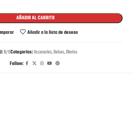
AÑADIR AL CARRITO
mparar
Añadir a la lista de deseos
U:
N/D
Categorías:
Accesorios
,
Bolsos
,
Ofertas
Follow: