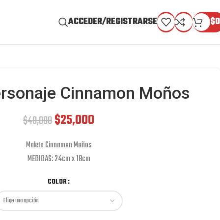
ACCEDER/REGISTRARSE
$
0
ersonaje Cinnamon Moños
$
25,000
$
40,000
Maleta Cinnamon Moños
MEDIDAS: 24cm x 18cm
COLOR