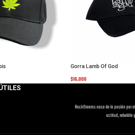
bis
Gorra Lamb Of God
$
16,000
ÚTILES
RockDreams nace de la pasión por el
actitud, rebeldía 