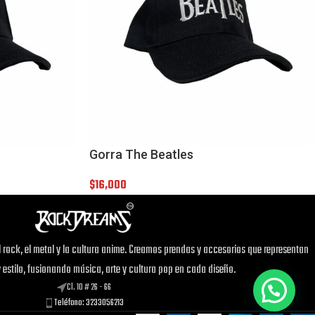
Gorra The Beatles
$
16,000
 rock, el metal y la cultura anime. Creamos prendas y accesorios que representan
y estilo, fusionando música, arte y cultura pop en cada diseño.
Cl. 10 # 26 - 66
Teléfono: 3233056213