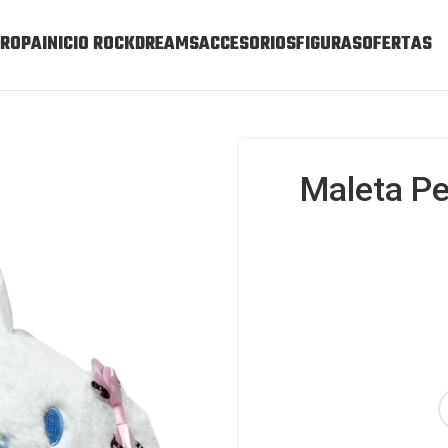
ROPA
INICIO ROCKDREAMS
ACCESORIOS
FIGURAS
OFERTAS
Maleta P