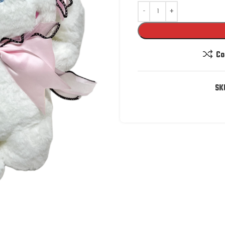
Co
SK