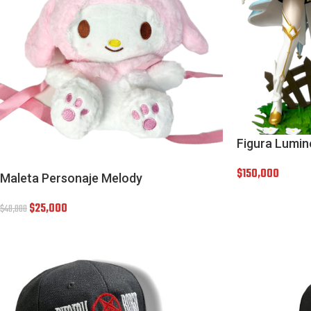
Figura Lumin
$
150,000
Maleta Personaje Melody
$
25,000
$
40,000