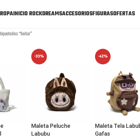
ROPA
INICIO ROCKDREAMS
ACCESORIOS
FIGURAS
OFERTAS
tiquetados “bolso”
-33%
-42%
he
Maleta Peluche
Maleta Tela Labu
l
Labubu
Gafas