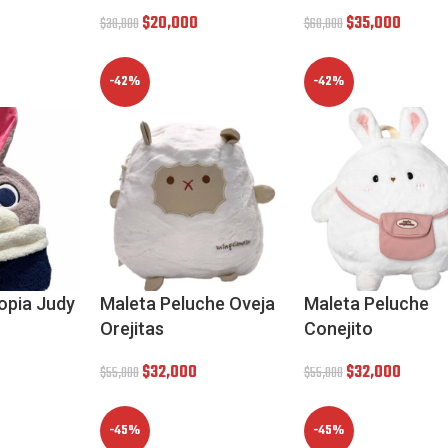
$
20,000
$
35,000
$
30,000
$
60,000
-42%
-42%
opia Judy
Maleta Peluche Oveja
Maleta Peluche
Orejitas
Conejito
$
32,000
$
32,000
$
55,000
$
55,000
-45%
-45%