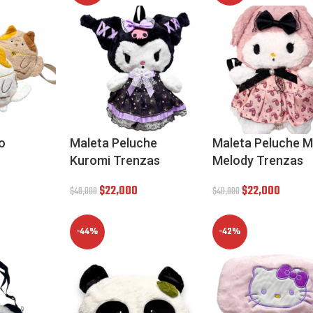
o
Maleta Peluche
Maleta Peluche M
Kuromi Trenzas
Melody Trenzas
$
22,000
$
22,000
$
40,000
$
40,000
-44%
-42%