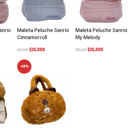
anrio
Maleta Peluche Sanrio
Maleta Peluche Sanrio
Cinnamorroll
My Melody
$
35,000
$
35,000
$
60,000
$
60,000
-49%