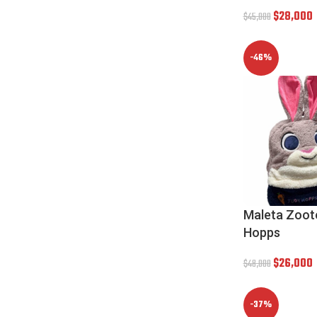
$
28,000
$
45,000
-46%
Maleta Zoot
Hopps
$
26,000
$
48,000
-37%