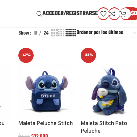
ACCEDER/REGISTRARSE
$
0
Show
18
24
-42%
-33%
bu
Maleta Peluche Stitch
Maleta Stitch Pato
Peluche
$
32,000
$
55,000