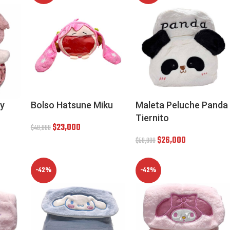
y
Bolso Hatsune Miku
Maleta Peluche Panda
Tiernito
$
23,000
$
40,000
$
26,000
$
50,000
-42%
-42%