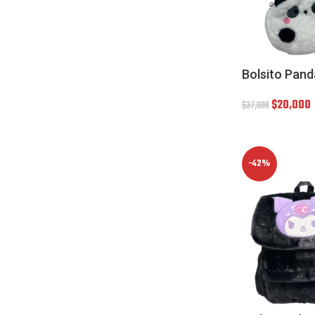
Bolsito Pand
$
20,000
$
37,000
-42%