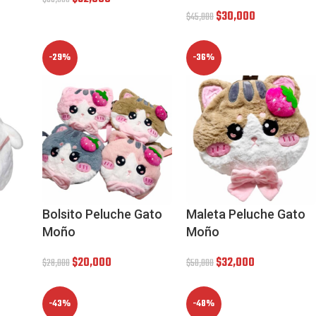
$
30,000
$
45,000
-29%
-36%
Bolsito Peluche Gato
Maleta Peluche Gato
Moño
Moño
$
20,000
$
32,000
$
28,000
$
50,000
-43%
-48%