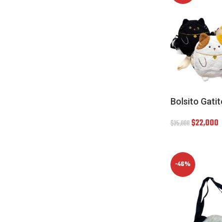
Bolsito Gatit
$
22,000
$
35,000
-46%