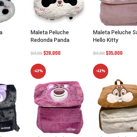
a
Maleta Peluche
Maleta Peluche S
Redonda Panda
Hello Kitty
$
28,000
$
35,000
$
50,000
$
60,000
-42%
-42%