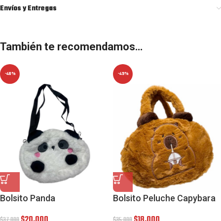
Envíos y Entregas
También te recomendamos…
-46%
-49%
Bolsito Panda
Bolsito Peluche Capybara
$
20,000
$
18,000
$
37,000
$
35,000