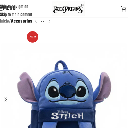
Skip to navigation
MENU
Skip to main content
Inicio
Accesorios
-42%