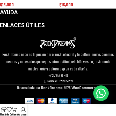
$
16,000
$
16,000
AYUDA
ENLACES ÚTILES
RockDreams nace de la pasión por el rock, el metal y la cultura anime. Creamos
¡Este
Maleta Peluche Stitch
puede ser
prendas y accesorios que representan actitud, rebeldía y estilo, fusionando
tuyo solo por
$32,000
!
música, arte y cultura pop en cada diseño.
Si tienes alguna duda, pregúntanos.
Cl. 10 # 26 - 66
Teléfono: 3233056213
Desarrollado por
RockDreams
2025
WooCommerce
.
Tienda
Lista de Deseos
Carrito
Mi cuenta