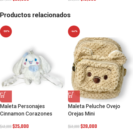
Productos relacionados
-38%
-44%
Maleta Personajes
Maleta Peluche Ovejo
Cinnamon Corazones
Orejas Mini
$
25,000
$
28,000
$
40,000
$
50,000