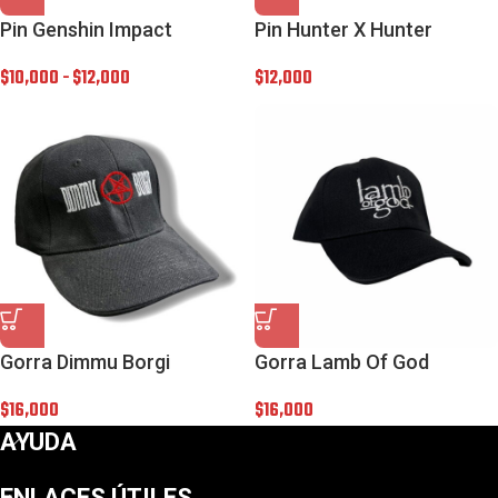
Pin Genshin Impact
Pin Hunter X Hunter
$
10,000
-
$
12,000
$
12,000
Gorra Dimmu Borgi
Gorra Lamb Of God
$
16,000
$
16,000
AYUDA
ENLACES ÚTILES