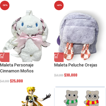
-38%
-40%
Maleta Personaje
Maleta Peluche Orejas
Cinnamon Moños
$
30,000
$
50,000
$
25,000
$
40,000