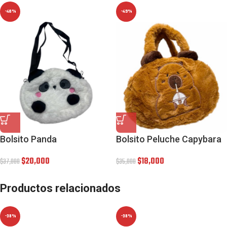
-46%
-49%
Bolsito Panda
Bolsito Peluche Capybara
$
20,000
$
18,000
$
37,000
$
35,000
Productos relacionados
-38%
-38%