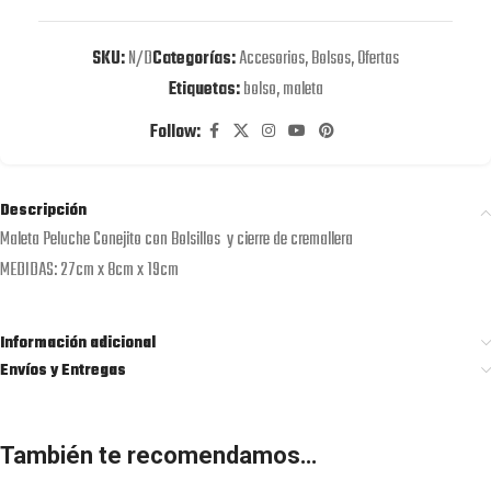
SKU:
N/D
Categorías:
Accesorios
,
Bolsos
,
Ofertas
Etiquetas:
bolso
,
maleta
Follow:
Descripción
Maleta Peluche Conejito con Bolsillos y cierre de cremallera
MEDIDAS: 27cm x 8cm x 19cm
Información adicional
Envíos y Entregas
También te recomendamos…