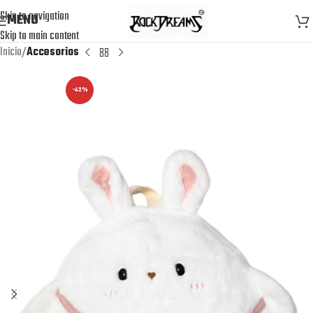
Skip to navigation
MENU
Skip to main content
Inicio
Accesorios
-42%