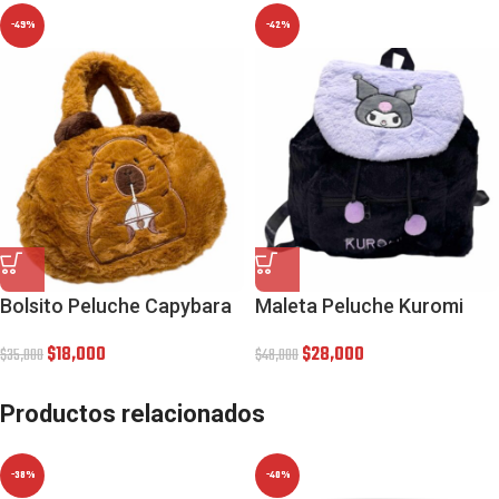
-49%
-42%
Bolsito Peluche Capybara
Maleta Peluche Kuromi
$
18,000
$
28,000
$
35,000
$
48,000
Productos relacionados
-38%
-40%