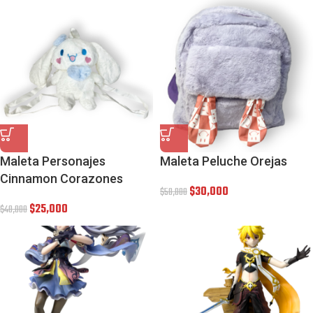
Maleta Personajes
Maleta Peluche Orejas
Cinnamon Corazones
$
30,000
$
50,000
$
25,000
$
40,000