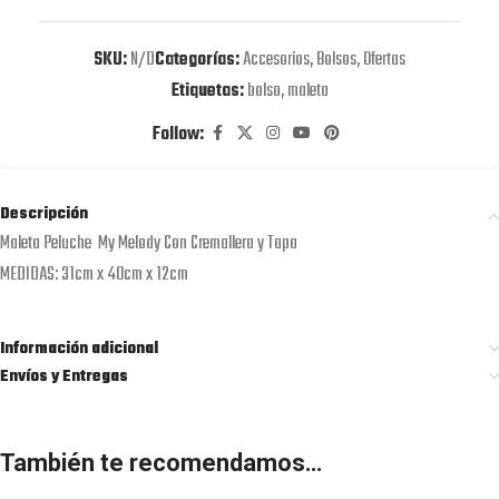
SKU:
N/D
Categorías:
Accesorios
,
Bolsos
,
Ofertas
Etiquetas:
bolso
,
maleta
Follow:
Descripción
Maleta Peluche My Melody Con Cremallera y Tapa
MEDIDAS: 31cm x 40cm x 12cm
Información adicional
Envíos y Entregas
También te recomendamos…