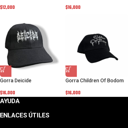
$
12,000
$
16,000
Gorra Deicide
Gorra Children Of Bodom
$
16,000
$
16,000
AYUDA
ENLACES ÚTILES