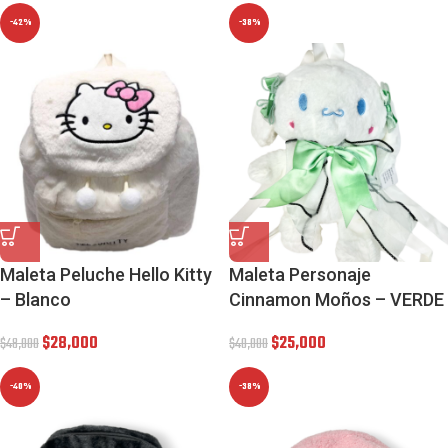
-42%
-38%
Maleta Peluche Hello Kitty
Maleta Personaje
– Blanco
Cinnamon Moños – VERDE
$
28,000
$
25,000
$
48,000
$
40,000
-40%
-38%