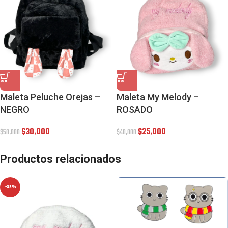
Maleta Peluche Orejas –
Maleta My Melody –
NEGRO
ROSADO
$
30,000
$
25,000
$
50,000
$
40,000
Productos relacionados
-38%