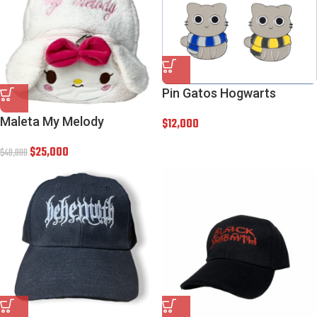
Pin Gatos Hogwarts
Maleta My Melody
$
12,000
$
25,000
$
40,000