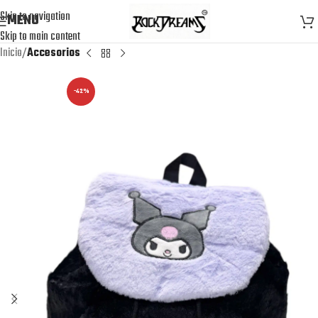
Skip to navigation
MENU
Skip to main content
Inicio
Accesorios
-42%