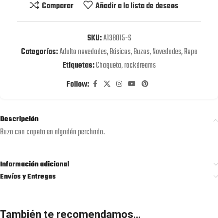
Comparar
Añadir a la lista de deseos
SKU:
A138015-S
Categorías:
Adulto novedades
,
Básicos
,
Buzos
,
Novedades
,
Ropa
Etiquetas:
Chaqueta
,
rockdreams
Follow:
Descripción
Buzo con capota en algodón perchado.
Información adicional
Envíos y Entregas
También te recomendamos…