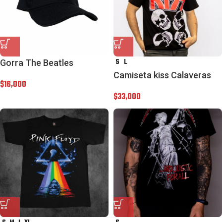
S
L
Gorra The Beatles
Camiseta kiss Calaveras
$
16,000
$
33,000