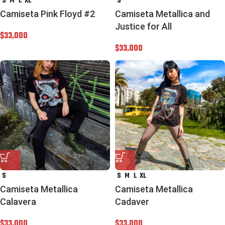
S
M
L
XL
S
Camiseta Pink Floyd #2
Camiseta Metallica and
Justice for All
$
33,000
$
33,000
S
S
M
L
XL
Camiseta Metallica
Camiseta Metallica
Calavera
Cadaver
$
33,000
$
33,000