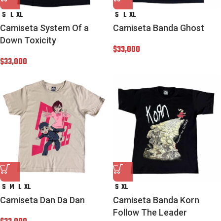
S
L
XL
S
L
XL
Camiseta System Of a
Camiseta Banda Ghost
Down Toxicity
$
33,000
$
33,000
S
M
L
XL
S
XL
Camiseta Dan Da Dan
Camiseta Banda Korn
Follow The Leader