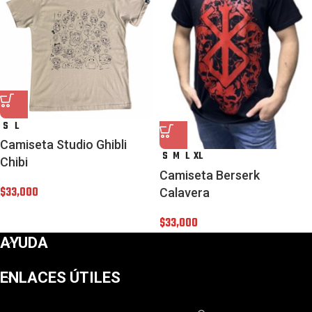
S
L
Camiseta Studio Ghibli
S
M
L
XL
Chibi
Camiseta Berserk
$
33,000
Calavera
$
33,000
AYUDA
ENLACES ÚTILES