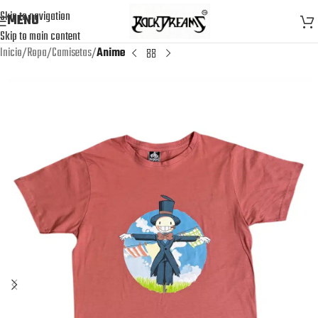
Skip to navigation
MENU
Skip to main content
Inicio
Ropa
Camisetas
Anime