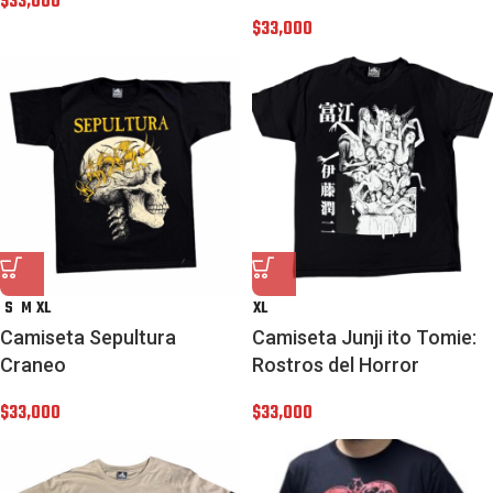
$
33,000
$
33,000
S
M
XL
XL
Camiseta Sepultura
Camiseta Junji ito Tomie:
Craneo
Rostros del Horror
$
33,000
$
33,000