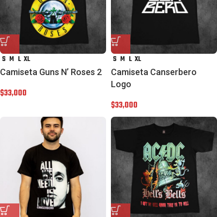
S
M
L
XL
S
M
L
XL
Camiseta Guns N’ Roses 2
Camiseta Canserbero
Logo
$
33,000
$
33,000