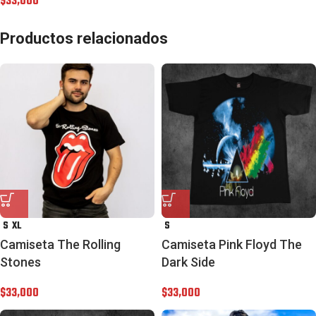
$
33,000
Productos relacionados
S
XL
S
Camiseta The Rolling
Camiseta Pink Floyd The
Stones
Dark Side
$
33,000
$
33,000