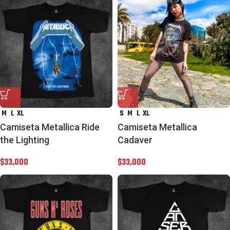
M
L
XL
S
M
L
XL
Camiseta Metallica Ride
Camiseta Metallica
the Lighting
Cadaver
$
33,000
$
33,000