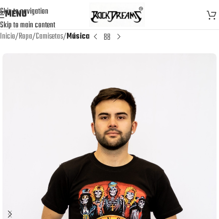
Skip to navigation
MENU
Skip to main content
Inicio
Ropa
Camisetas
Música