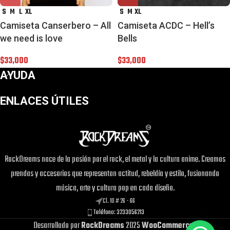
S
M
L
XL
S
M
XL
Camiseta Canserbero – All
Camiseta ACDC – Hell’s
we need is love
Bells
$
33,000
$
33,000
AYUDA
ENLACES ÚTILES
RockDreams nace de la pasión por el rock, el metal y la cultura anime. Creamos
¡Este
Camiseta Guns N' Roses
puede ser
prendas y accesorios que representan actitud, rebeldía y estilo, fusionando
tuyo solo por
$33,000
!
música, arte y cultura pop en cada diseño.
Si tienes alguna duda, pregúntanos.
Cl. 10 # 26 - 66
Teléfono: 3233056213
Desarrollado por
RockDreams
2025
WooCommerce
.