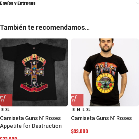
Envíos y Entregas
También te recomendamos…
S
XL
S
M
L
XL
Camiseta Guns N’ Roses
Camiseta Guns N’ Roses
Appetite for Destruction
$
33,000