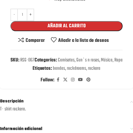
AÑADIR AL CARRITO
Comparar
Añadir a la lista de deseos
SKU:
RSG-067
Categorías:
Camisetas
,
Gun`s n roses
,
Música
,
Ropa
Etiquetas:
bandas
,
rockdreams
,
rockera
Follow:
Descripción
T- shirt rockera.
Información adicional