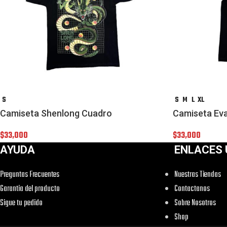
S
S
M
L
XL
Camiseta Shenlong Cuadro
Camiseta Ev
$
33,000
$
33,000
AYUDA
ENLACES 
Preguntas Frecuentes
Nuestras Tiendas
Garantia del producto
Contactanos
Sigue tu pedido
Sobre Nosotros
Shop