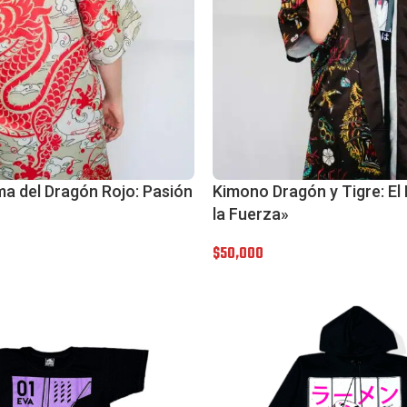
a del Dragón Rojo: Pasión
Kimono Dragón y Tigre: El E
la Fuerza»
$
50,000