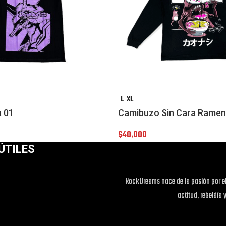
L
XL
a 01
Camibuzo Sin Cara Ramen
$
40,000
ÚTILES
RockDreams nace de la pasión por el
actitud, rebeldía 