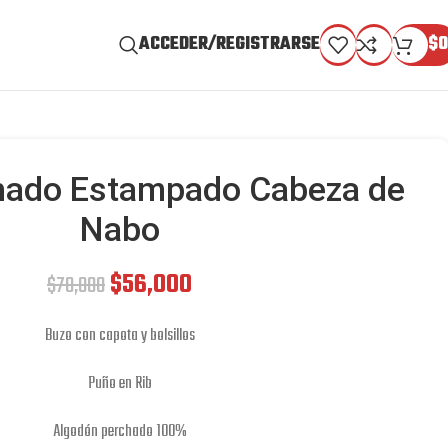
ACCEDER/REGISTRARSE
$
0
hado Estampado Cabeza de
Nabo
$
56,000
$
70,000
Buzo con capota y bolsillos
Puño en Rib
Algodón perchado 100%