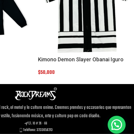
Kimono Demon Slayer Obanai Iguro
$
50,000
¡Este
Buzo Perchado Estampado Cabeza
de Nabo
puede ser tuyo solo por
$56,000
!
Si tienes alguna duda, pregúntanos.
 rock, el metal y la cultura anime. Creamos prendas y accesorios que representan
y estilo, fusionando música, arte y cultura pop en cada diseño.
Cl. 10 # 26 - 66
Abrir chat
Teléfono: 3233056213