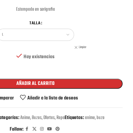
Estampado en serigrafia
TALLA
Limpiar
Hay existencias
AÑADIR AL CARRITO
mparar
Añadir a la lista de deseos
ategorías:
Anime
,
Buzos
,
Ofertas
,
Ropa
Etiquetas:
anime
,
buzo
Follow: