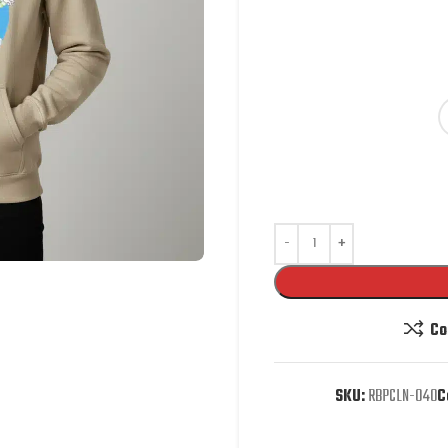
Co
SKU:
RBPCLN-040
C