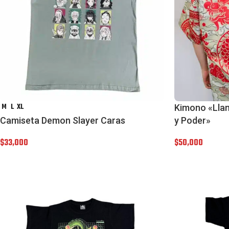
M
L
XL
Kimono «Llam
Camiseta Demon Slayer Caras
y Poder»
$
33,000
$
50,000