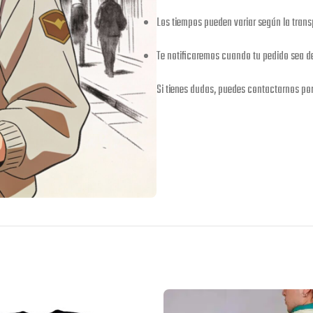
Los tiempos pueden variar según la trans
Te notificaremos cuando tu pedido sea 
Si tienes dudas, puedes contactarnos po