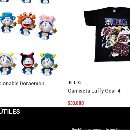
M
L
XL
ccionable Doraemon
Camiseta Luffy Gear 4
$
33,000
ÚTILES