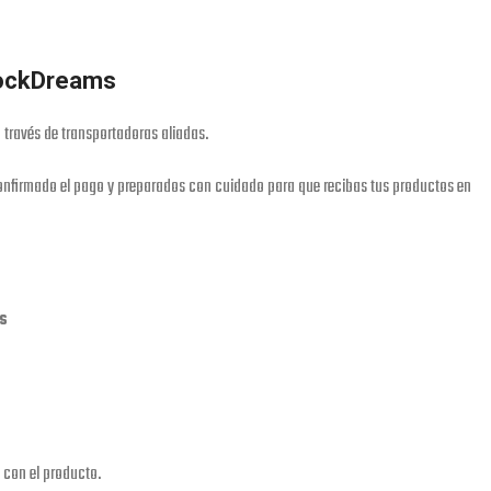
RockDreams
 través de transportadoras aliadas.
nfirmado el pago y preparados con cuidado para que recibas tus productos en
es
 con el producto.