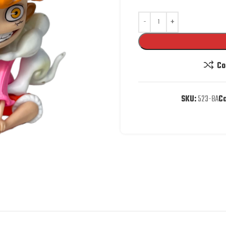
Co
SKU:
523-8A
Ca