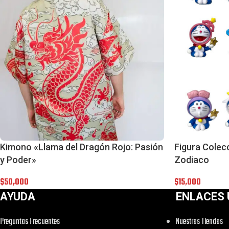
Kimono «Llama del Dragón Rojo: Pasión
Figura Cole
y Poder»
Zodiaco
$
50,000
$
15,000
AYUDA
ENLACES 
Preguntas Frecuentes
Nuestras Tiendas