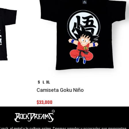
S
L
XL
Camiseta Goku Niño
$
33,000