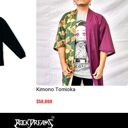
Kimono Tomioka
$
50,000