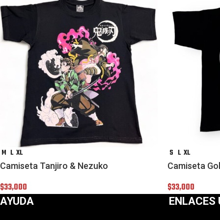
M
L
XL
S
L
XL
Camiseta Tanjiro & Nezuko
Camiseta Go
$
33,000
$
33,000
AYUDA
ENLACES 