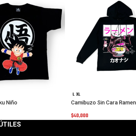
L
XL
ku Niño
Camibuzo Sin Cara Ramen
$
40,000
ÚTILES