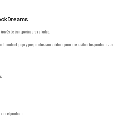
RockDreams
 través de transportadoras aliadas.
nfirmado el pago y preparados con cuidado para que recibas tus productos en
es
 con el producto.