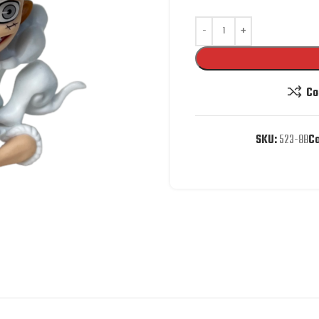
Co
SKU:
523-8B
Ca