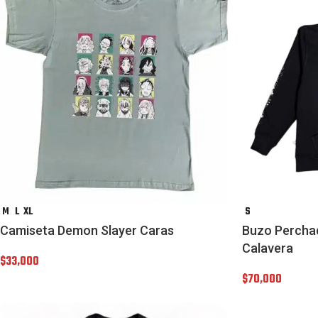
M
L
XL
S
Camiseta Demon Slayer Caras
Buzo Percha
Calavera
$
33,000
$
70,000