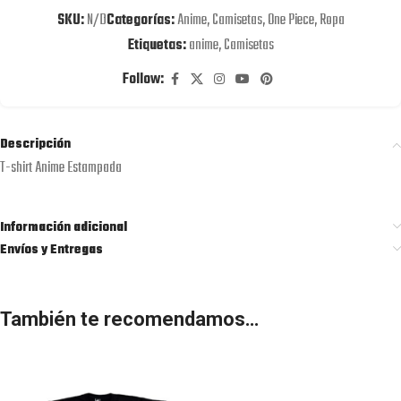
SKU:
N/D
Categorías:
Anime
,
Camisetas
,
One Piece
,
Ropa
Etiquetas:
anime
,
Camisetas
Follow:
Descripción
T-shirt Anime Estampada
Información adicional
Envíos y Entregas
También te recomendamos…