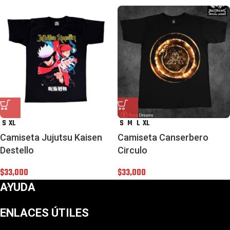
S
XL
S
M
L
XL
Camiseta Jujutsu Kaisen
Camiseta Canserbero
Destello
Circulo
$
33,000
$
33,000
AYUDA
ENLACES ÚTILES