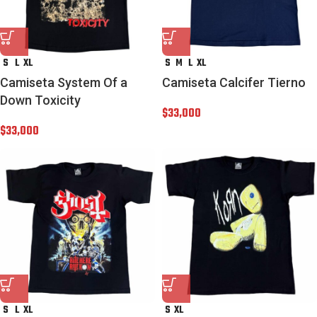
S
L
XL
S
M
L
XL
Camiseta System Of a
Camiseta Calcifer Tierno
Down Toxicity
$
33,000
$
33,000
S
L
XL
S
XL