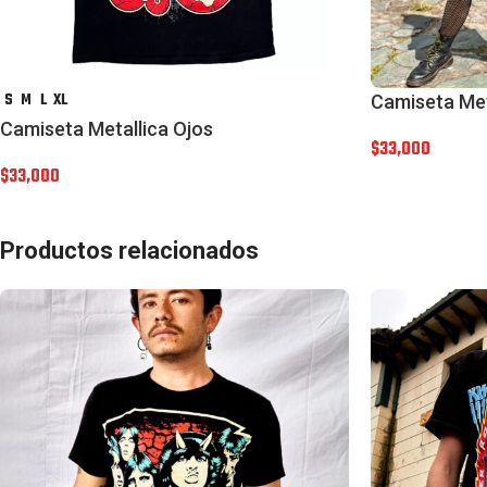
S
M
L
XL
Camiseta Met
Camiseta Metallica Ojos
$
33,000
$
33,000
Productos relacionados