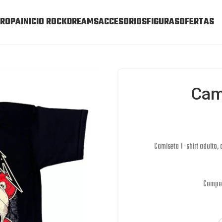
ROPA
INICIO ROCKDREAMS
ACCESORIOS
FIGURAS
OFERTAS
Cam
Camiseta T-shirt adulto,
Compos