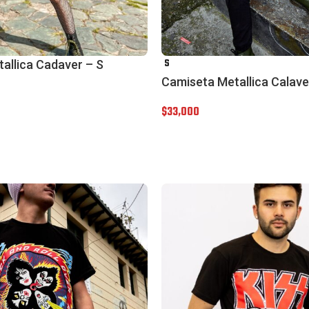
S
allica Cadaver – S
Camiseta Metallica Calave
$
33,000