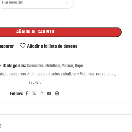
AÑADIR AL CARRITO
mparar
Añadir a la lista de deseos
/D
Categorías:
Camisetas
,
Metallica
,
Música
,
Ropa
isetas caballero > Bandas camisetas caballero > Metallica
,
rockdreams
,
rockera
Follow:
S