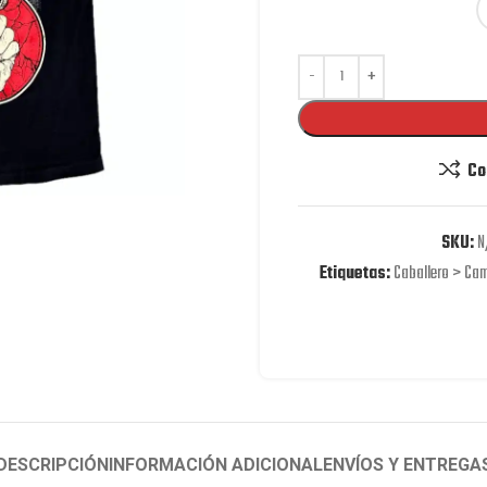
Co
SKU:
N
Etiquetas:
Caballero > Cam
DESCRIPCIÓN
INFORMACIÓN ADICIONAL
ENVÍOS Y ENTREGA