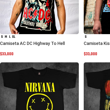
S
M
L
XL
S
Camiseta AC DC Highway To Hell
Camiseta Kis
$
33,000
$
33,000