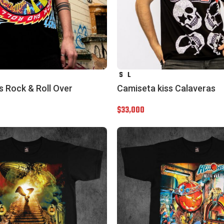
S
L
s Rock & Roll Over
Camiseta kiss Calaveras
$
33,000