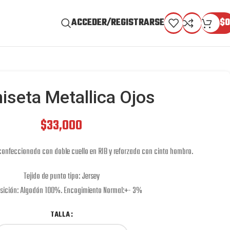
ACCEDER/REGISTRARSE
$
0
iseta Metallica Ojos
$
33,000
 confeccionada con doble cuello en RIB y reforzada con cinta hombro.
Tejido de punto tipo: Jersey
ición: Algodón 100%. Encogimiento Normal:+- 3%
TALLA