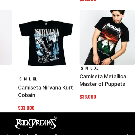
S
M
L
XL
Camiseta Metallica
S
M
L
XL
Master of Puppets
Camiseta Nirvana Kurt
Cobain
$
33,000
$
33,000