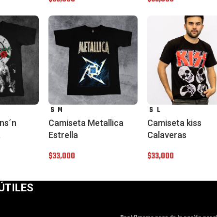
S
M
S
L
ns´n
Camiseta Metallica
Camiseta kiss
a
Estrella
Calaveras
$
33,000
$
33,000
ÚTILES