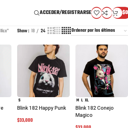
ACCEDER/REGISTRARSE
$
0
llica”
Show
18
24
S
M
L
XL
re
Blink 182 Happy Punk
Blink 182 Conejo
Magico
$
33,000
$
33,000