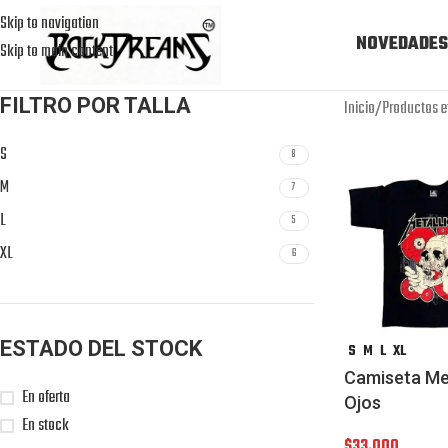
Skip to navigation
NOVEDADES
Skip to main content
FILTRO POR TALLA
Inicio
Productos e
S
8
M
7
L
5
XL
6
ESTADO DEL STOCK
S
M
L
XL
Camiseta Met
En oferta
Ojos
En stock
$
33,000