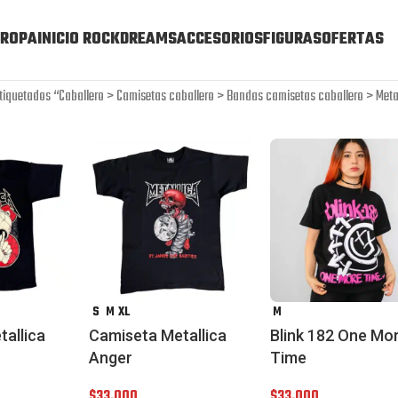
ROPA
INICIO ROCKDREAMS
ACCESORIOS
FIGURAS
OFERTAS
tiquetados “Caballero > Camisetas caballero > Bandas camisetas caballero > Meta
S
M
XL
M
allica
Camiseta Metallica
Blink 182 One Mo
Anger
Time
$
33,000
$
33,000