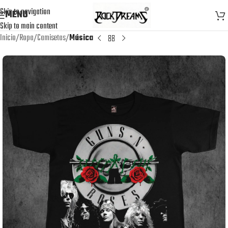
Skip to navigation
MENU
Skip to main content
Inicio
Ropa
Camisetas
Música