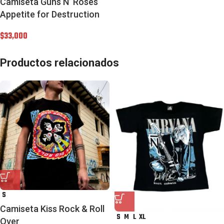
Camiseta Guns N’ Roses
Appetite for Destruction
$
33,000
Productos relacionados
S
Camiseta Kiss Rock & Roll
S
M
L
XL
Over