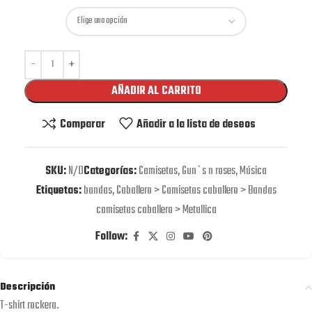
AÑADIR AL CARRITO
Comparar
Añadir a la lista de deseos
SKU:
N/D
Categorías:
Camisetas
,
Gun`s n roses
,
Música
Etiquetas:
bandas
,
Caballero > Camisetas caballero > Bandas
camisetas caballero > Metallica
Follow:
Descripción
T-shirt rockera.