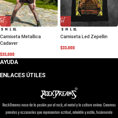
S
M
L
XL
S
M
L
XL
Camiseta Metallica
Camiseta Led Zepellin
Cadaver
$
33,000
$
33,000
AYUDA
ENLACES ÚTILES
RockDreams nace de la pasión por el rock, el metal y la cultura anime. Creamos
prendas y accesorios que representan actitud, rebeldía y estilo, fusionando