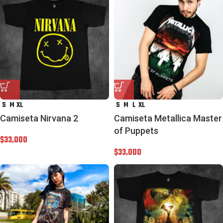
S
M
XL
S
M
L
XL
Camiseta Nirvana 2
Camiseta Metallica Master
of Puppets
$
33,000
$
33,000