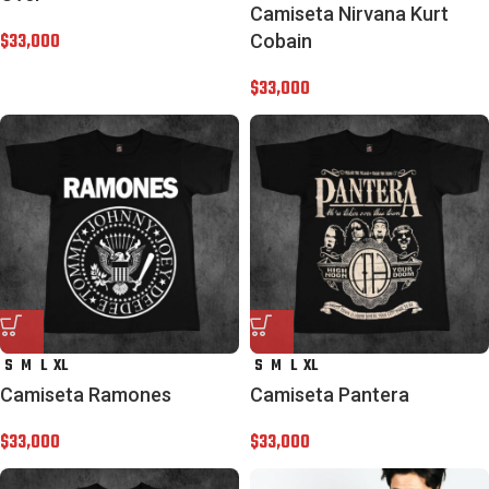
Camiseta Nirvana Kurt
$
33,000
Cobain
$
33,000
S
M
L
XL
S
M
L
XL
Camiseta Ramones
Camiseta Pantera
$
33,000
$
33,000