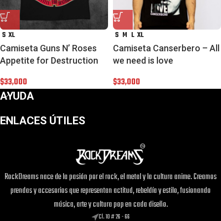
S
XL
S
M
L
XL
Camiseta Guns N’ Roses
Camiseta Canserbero – All
Appetite for Destruction
we need is love
$
33,000
$
33,000
AYUDA
ENLACES ÚTILES
RockDreams nace de la pasión por el rock, el metal y la cultura anime. Creamos
prendas y accesorios que representan actitud, rebeldía y estilo, fusionando
música, arte y cultura pop en cada diseño.
Cl. 10 # 26 - 66