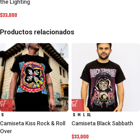
the Lighting
$
33,000
Productos relacionados
S
S
M
L
XL
Camiseta Kiss Rock & Roll
Camiseta Black Sabbath
Over
$
33,000