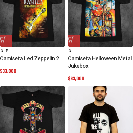
S
M
S
Camiseta Led Zeppelin 2
Camiseta Helloween Metal
Jukebox
$
33,000
$
33,000