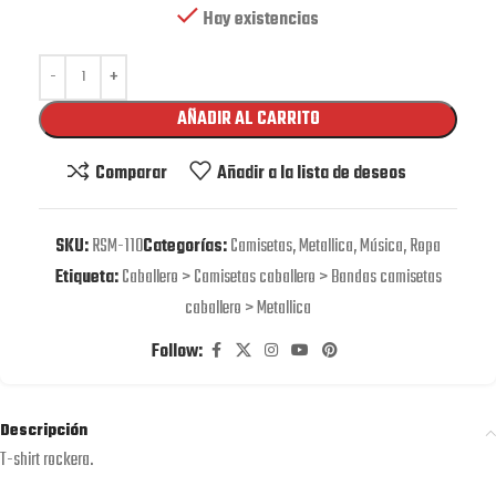
Hay existencias
AÑADIR AL CARRITO
Comparar
Añadir a la lista de deseos
SKU:
RSM-110
Categorías:
Camisetas
,
Metallica
,
Música
,
Ropa
Etiqueta:
Caballero > Camisetas caballero > Bandas camisetas
caballero > Metallica
Follow:
Descripción
T-shirt rockera.