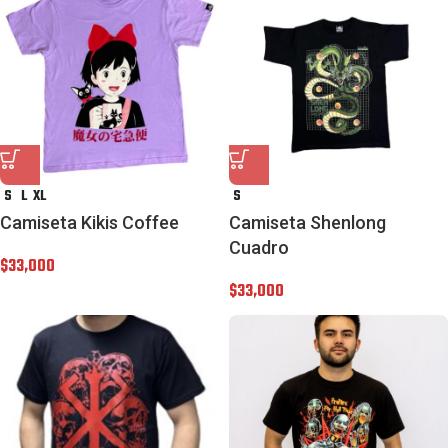
S
L
XL
S
Camiseta Kikis Coffee
Camiseta Shenlong
Cuadro
$
33,000
$
33,000