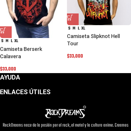
S
M
L
XL
Camiseta Slipknot Hell
S
M
L
XL
Tour
Camiseta Berserk
$
33,000
Calavera
$
33,000
AYUDA
ENLACES ÚTILES
RockDreams nace de la pasión por el rock, el metal y la cultura anime. Creamos