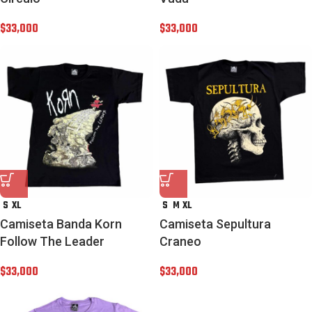
$
33,000
$
33,000
S
XL
S
M
XL
Camiseta Banda Korn
Camiseta Sepultura
Follow The Leader
Craneo
$
33,000
$
33,000