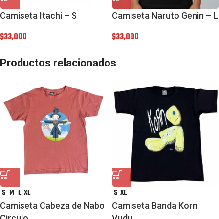
Camiseta Itachi – S
Camiseta Naruto Genin – L
$
33,000
$
33,000
Productos relacionados
S
M
L
XL
S
XL
Camiseta Cabeza de Nabo
Camiseta Banda Korn
Circulo
Vudu