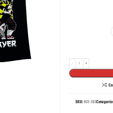
Co
SKU:
RSD-693
Categoría