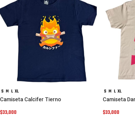
S
M
L
XL
S
M
L
XL
Camiseta Calcifer Tierno
Camiseta Da
$
33,000
$
33,000