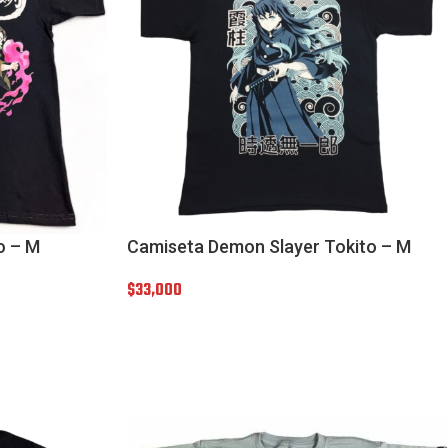
o – M
Camiseta Demon Slayer Tokito – M
$
33,000