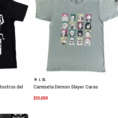
M
L
XL
Rostros del
Camiseta Demon Slayer Caras
$
33,000