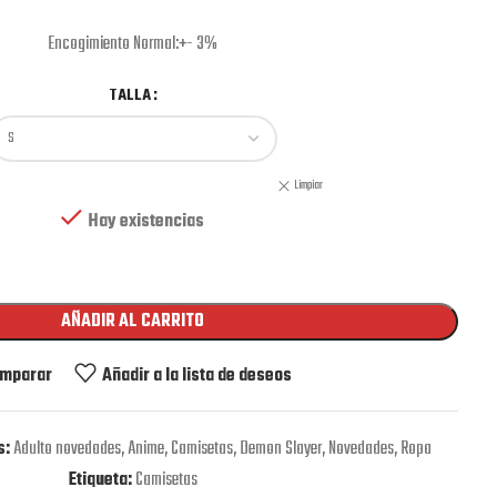
Encogimiento Normal:+- 3%
TALLA
Limpiar
Hay existencias
AÑADIR AL CARRITO
mparar
Añadir a la lista de deseos
s:
Adulto novedades
,
Anime
,
Camisetas
,
Demon Slayer
,
Novedades
,
Ropa
Etiqueta:
Camisetas