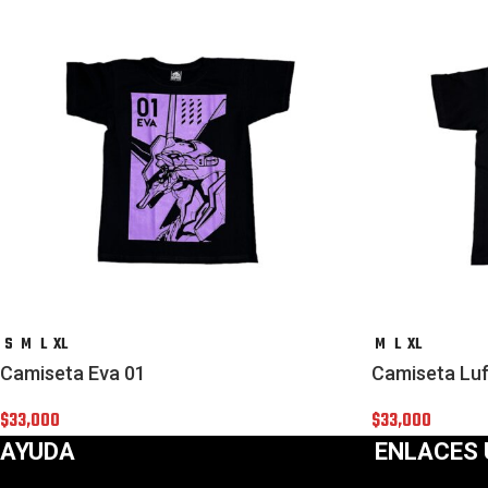
S
M
L
XL
M
L
XL
Camiseta Eva 01
Camiseta Luf
$
33,000
$
33,000
AYUDA
ENLACES 