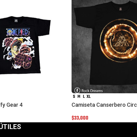
S
M
L
XL
fy Gear 4
Camiseta Canserbero Circ
$
33,000
ÚTILES