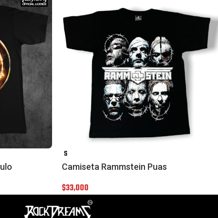
S
ulo
Camiseta Rammstein Puas
$
33,000