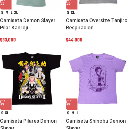
S
M
L
XL
S
XL
Camiseta Demon Slayer
Camiseta Oversize Tanjiro
Pilar Kanroji
Respiracion
$
33,000
$
44,000
S
XL
S
M
L
Camiseta Pilares Demon
Camiseta Shinobu Demon
Slayer
Slayer