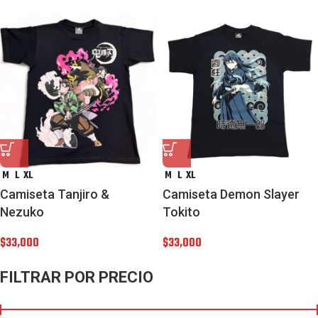
M
L
XL
M
L
XL
Camiseta Tanjiro &
Camiseta Demon Slayer
Nezuko
Tokito
$
33,000
$
33,000
FILTRAR POR PRECIO