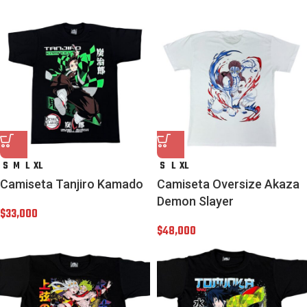
S
M
L
XL
S
L
XL
Camiseta Tanjiro Kamado
Camiseta Oversize Akaza
Demon Slayer
$
33,000
$
48,000