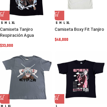
S
M
L
XL
S
M
L
XL
Camiseta Tanjiro
Camiseta Boxy Fit Tanjiro
Respiración Agua
$
46,000
$
33,000
M
L
XL
L