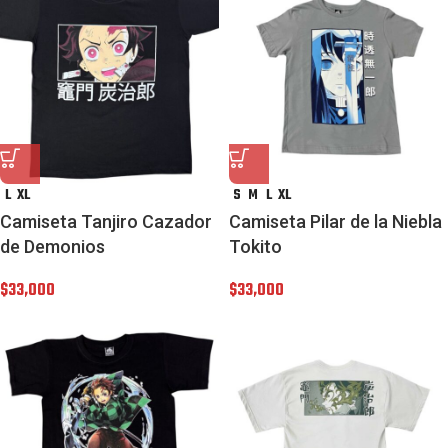
L
XL
S
M
L
XL
Camiseta Tanjiro Cazador
Camiseta Pilar de la Niebla
de Demonios
Tokito
$
33,000
$
33,000