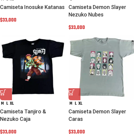
Camiseta Inosuke Katanas
Camiseta Demon Slayer
Nezuko Nubes
$
33,000
$
33,000
M
L
XL
M
L
XL
Camiseta Tanjiro &
Camiseta Demon Slayer
Nezuko Caja
Caras
$
33,000
$
33,000