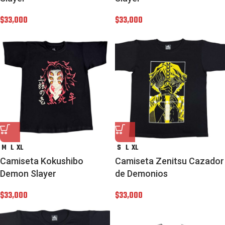
$
33,000
$
33,000
M
L
XL
S
L
XL
Camiseta Kokushibo
Camiseta Zenitsu Cazador
Demon Slayer
de Demonios
$
33,000
$
33,000