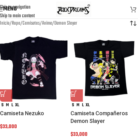
Skip to navigation
MENU
Skip to main content
Inicio
Ropa
Camisetas
Anime
Demon Slayer
S
M
L
XL
S
M
L
XL
Camiseta Nezuko
Camiseta Compañeros
Demon Slayer
$
33,000
$
33,000