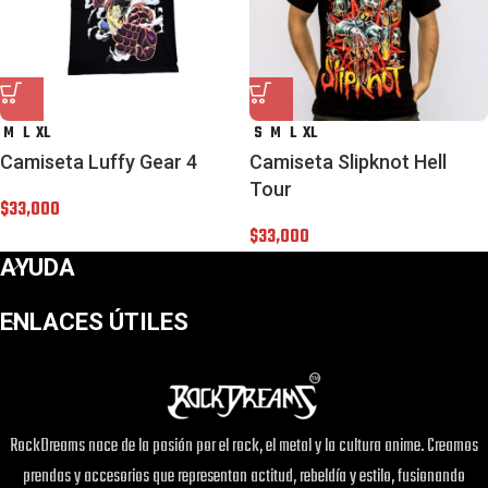
M
L
XL
S
M
L
XL
Camiseta Luffy Gear 4
Camiseta Slipknot Hell
Tour
$
33,000
$
33,000
AYUDA
ENLACES ÚTILES
RockDreams nace de la pasión por el rock, el metal y la cultura anime. Creamos
prendas y accesorios que representan actitud, rebeldía y estilo, fusionando