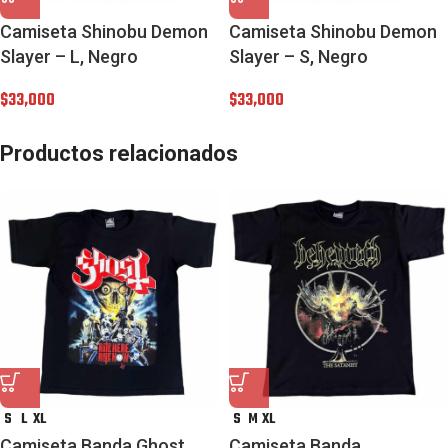
Camiseta Shinobu Demon
Camiseta Shinobu Demon
Slayer – L, Negro
Slayer – S, Negro
$
33,000
$
33,000
Productos relacionados
S
L
XL
S
M
XL
Camiseta Banda Ghost
Camiseta Banda