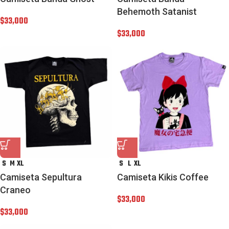
Behemoth Satanist
$
33,000
$
33,000
S
M
XL
S
L
XL
Camiseta Sepultura
Camiseta Kikis Coffee
Craneo
$
33,000
$
33,000