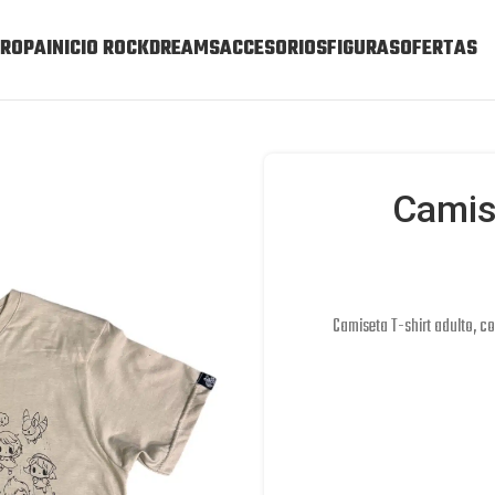
ROPA
INICIO ROCKDREAMS
ACCESORIOS
FIGURAS
OFERTAS
Camise
Camiseta T-shirt adulto, c