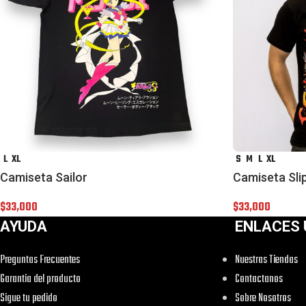
L
XL
S
M
L
XL
Camiseta Sailor
Camiseta Sli
$
33,000
$
33,000
AYUDA
ENLACES 
Preguntas Frecuentes
Nuestras Tiendas
Garantia del producto
Contactanos
Sigue tu pedido
Sobre Nosotros