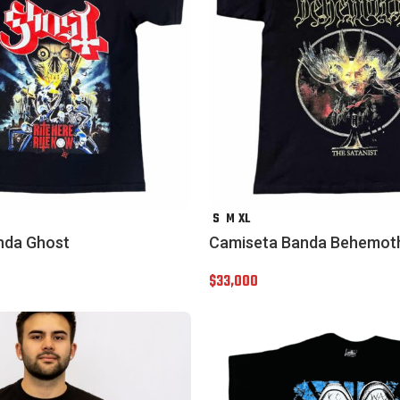
S
M
XL
nda Ghost
Camiseta Banda Behemoth
$
33,000