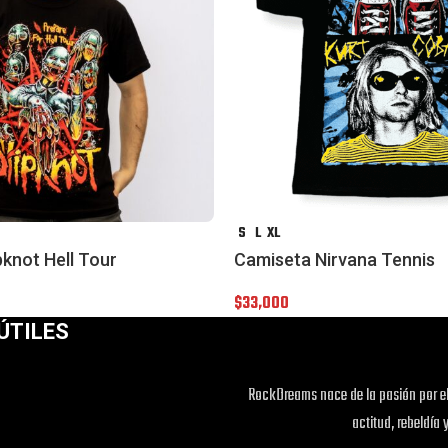
S
L
XL
pknot Hell Tour
Camiseta Nirvana Tennis
$
33,000
ÚTILES
RockDreams nace de la pasión por el
actitud, rebeldía 