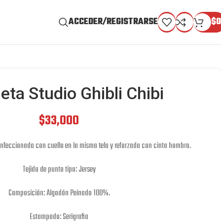
ACCEDER/REGISTRARSE
$
0
ta Studio Ghibli Chibi
$
33,000
onfeccionada con cuello en la misma tela y reforzada con cinta hombro.
Tejido de punto tipo: Jersey
Composición: Algodón Peinado 100%.
Estampado: Serigrafia