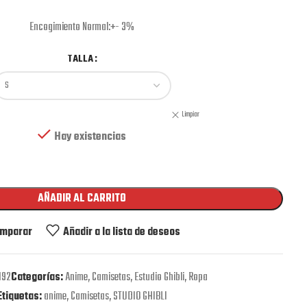
Encogimiento Normal:+- 3%
TALLA
Limpiar
Hay existencias
AÑADIR AL CARRITO
mparar
Añadir a la lista de deseos
192
Categorías:
Anime
,
Camisetas
,
Estudio Ghibli
,
Ropa
Etiquetas:
anime
,
Camisetas
,
STUDIO GHIBLI