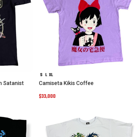
S
L
XL
 Satanist
Camiseta Kikis Coffee
$
33,000