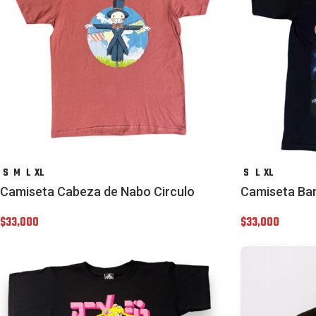
S
M
L
XL
S
L
XL
Camiseta Cabeza de Nabo Circulo
Camiseta Ba
$
33,000
$
33,000