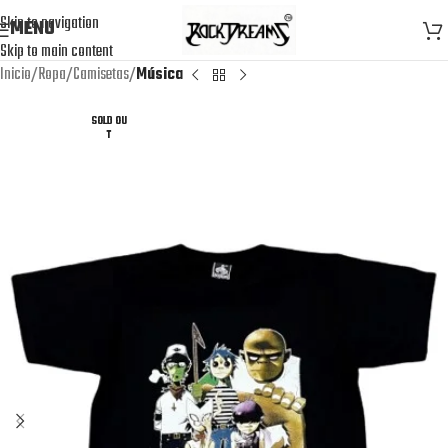
Skip to navigation
MENU
Skip to main content
Inicio
Ropa
Camisetas
Música
SOLD OU
T