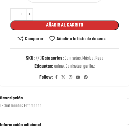
AÑADIR AL CARRITO
Comparar
Añadir a la lista de deseos
SKU:
N/D
Categorías:
Camisetas
,
Música
,
Ropa
Etiquetas:
anime
,
Camisetas
,
gorillaz
Follow:
Descripción
T-shirt bandas Estampada
Información adicional