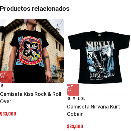
Productos relacionados
S
Camiseta Kiss Rock & Roll
S
M
L
XL
Over
Camiseta Nirvana Kurt
$
33,000
Cobain
$
33,000