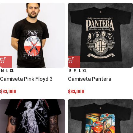
M
L
XL
S
M
L
XL
Camiseta Pink Floyd 3
Camiseta Pantera
$
33,000
$
33,000