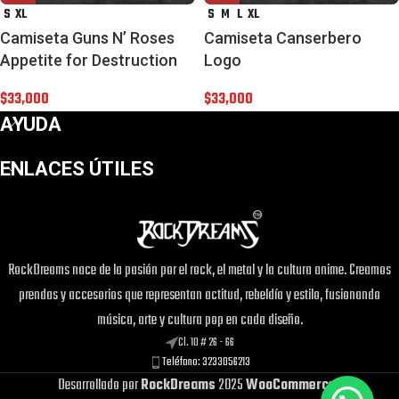
S
XL
S
M
L
XL
Camiseta Guns N’ Roses
Camiseta Canserbero
Appetite for Destruction
Logo
$
33,000
$
33,000
AYUDA
ENLACES ÚTILES
RockDreams nace de la pasión por el rock, el metal y la cultura anime. Creamos
prendas y accesorios que representan actitud, rebeldía y estilo, fusionando
música, arte y cultura pop en cada diseño.
Cl. 10 # 26 - 66
Teléfono: 3233056213
Desarrollado por
RockDreams
2025
WooCommerce
.