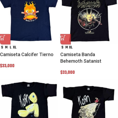
S
M
L
XL
S
M
XL
Camiseta Calcifer Tierno
Camiseta Banda
Behemoth Satanist
$
33,000
$
33,000