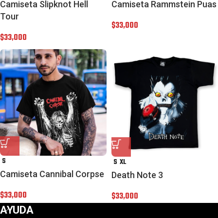
Camiseta Slipknot Hell
Camiseta Rammstein Puas
Tour
$
33,000
$
33,000
S
S
XL
Camiseta Cannibal Corpse
Death Note 3
$
33,000
$
33,000
AYUDA