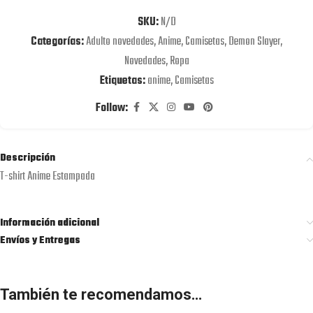
SKU:
N/D
Categorías:
Adulto novedades
,
Anime
,
Camisetas
,
Demon Slayer
,
Novedades
,
Ropa
Etiquetas:
anime
,
Camisetas
Follow:
Descripción
T-shirt Anime Estampada
Información adicional
Envíos y Entregas
También te recomendamos…