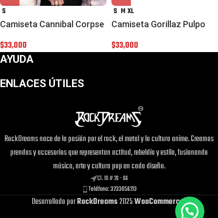
S
S
M
XL
Camiseta Cannibal Corpse
Camiseta Gorillaz Pulpo
$
33,000
$
33,000
AYUDA
ENLACES ÚTILES
RockDreams nace de la pasión por el rock, el metal y la cultura anime. Creamos
¡Este
Camiseta Jujutsu Kaisen Choso
prendas y accesorios que representan actitud, rebeldía y estilo, fusionando
puede ser tuyo solo por
$33,000
!
música, arte y cultura pop en cada diseño.
Si tienes alguna duda, pregúntanos.
Cl. 10 # 26 - 66
Teléfono: 3233056213
Desarrollado por
RockDreams
2025
WooCommerce
.
Abrir chat