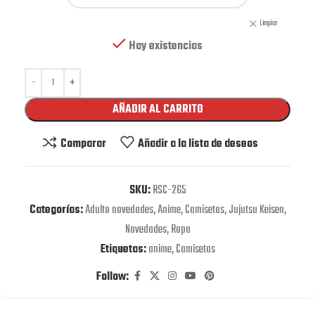
Limpiar
Hay existencias
AÑADIR AL CARRITO
Comparar
Añadir a la lista de deseos
SKU:
RSC-265
Categorías:
Adulto novedades
,
Anime
,
Camisetas
,
Jujutsu Keisen
,
Novedades
,
Ropa
Etiquetas:
anime
,
Camisetas
Follow: