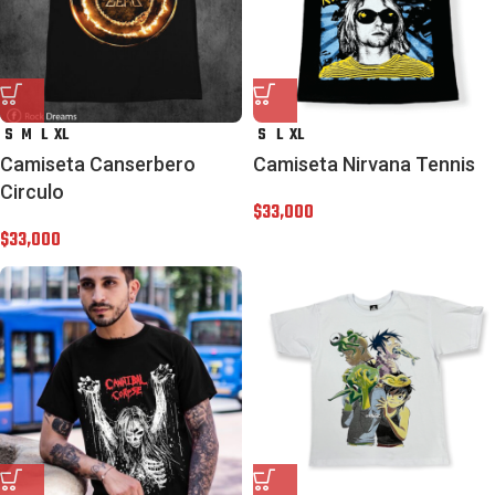
S
M
L
XL
S
L
XL
Camiseta Canserbero
Camiseta Nirvana Tennis
Circulo
$
33,000
$
33,000