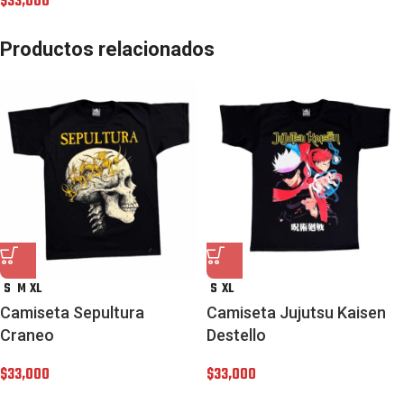
$
33,000
Productos relacionados
S
M
XL
S
XL
Camiseta Sepultura
Camiseta Jujutsu Kaisen
Craneo
Destello
$
33,000
$
33,000