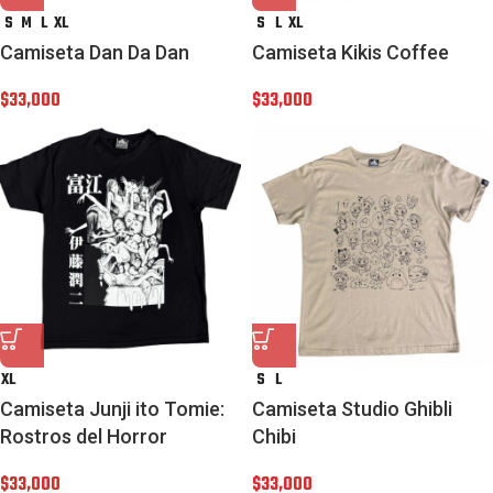
S
M
L
XL
S
L
XL
Camiseta Dan Da Dan
Camiseta Kikis Coffee
$
33,000
$
33,000
XL
S
L
Camiseta Junji ito Tomie:
Camiseta Studio Ghibli
Rostros del Horror
Chibi
$
33,000
$
33,000