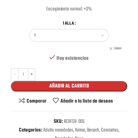
Encogimiento normal: ±3%
TALLA
Limpiar
Hay existencias
AÑADIR AL CARRITO
Comparar
Añadir a la lista de deseos
SKU:
RCBFSB-005
Categorías:
Adulto novedades
,
Anime
,
Berserk
,
Camisetas
,