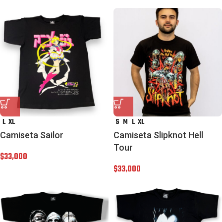
L
XL
S
M
L
XL
Camiseta Sailor
Camiseta Slipknot Hell
Tour
$
33,000
$
33,000