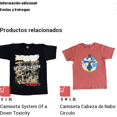
Información adicional
Envíos y Entregas
Productos relacionados
S
L
XL
S
M
L
XL
Camiseta System Of a
Camiseta Cabeza de Nabo
Down Toxicity
Circulo