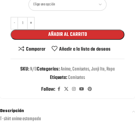
AÑADIR AL CARRITO
Comparar
Añadir a la lista de deseos
SKU:
N/D
Categorías:
Anime
,
Camisetas
,
Junji Ito
,
Ropa
Etiqueta:
Camisetas
Follow:
Descripción
T-shirt anime estampada