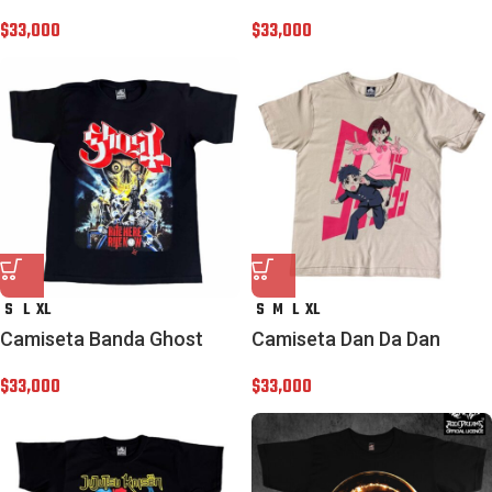
$
33,000
$
33,000
S
L
XL
S
M
L
XL
Camiseta Banda Ghost
Camiseta Dan Da Dan
$
33,000
$
33,000