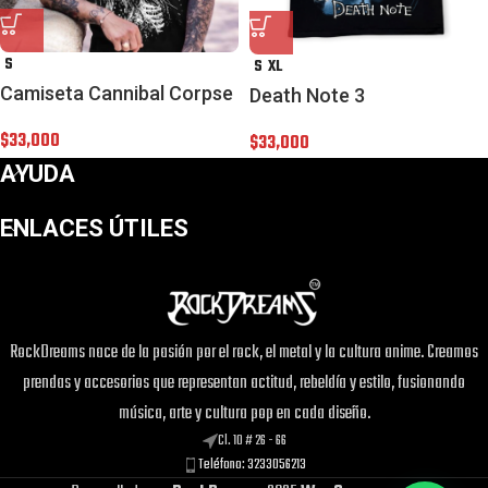
S
S
XL
Camiseta Cannibal Corpse
Death Note 3
$
33,000
$
33,000
AYUDA
ENLACES ÚTILES
RockDreams nace de la pasión por el rock, el metal y la cultura anime. Creamos
prendas y accesorios que representan actitud, rebeldía y estilo, fusionando
música, arte y cultura pop en cada diseño.
Cl. 10 # 26 - 66
Teléfono: 3233056213