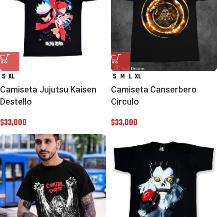
S
XL
S
M
L
XL
Camiseta Jujutsu Kaisen
Camiseta Canserbero
Destello
Circulo
$
33,000
$
33,000