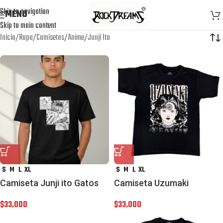
Skip to navigation
MENU
Skip to main content
Inicio
Ropa
Camisetas
Anime
Junji Ito
S
M
L
XL
S
M
L
XL
Camiseta Junji ito Gatos
Camiseta Uzumaki
$
33,000
$
33,000