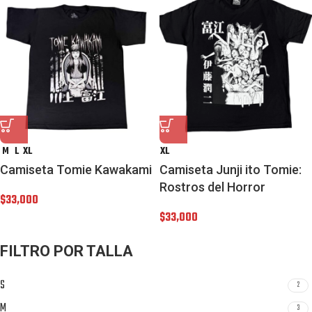
M
L
XL
XL
Camiseta Tomie Kawakami
Camiseta Junji ito Tomie:
Rostros del Horror
$
33,000
$
33,000
FILTRO POR TALLA
S
2
M
3