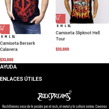
S
M
L
XL
Camiseta Slipknot Hell
S
M
L
XL
Tour
Camiseta Berserk
$
33,000
Calavera
$
33,000
AYUDA
ENLACES ÚTILES
RockDreams nace de la pasión por el rock, el metal y la cultura anime. Creamos