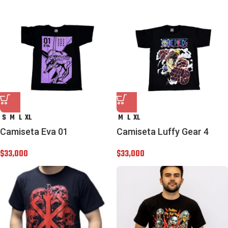
S
M
L
XL
M
L
XL
Camiseta Eva 01
Camiseta Luffy Gear 4
$
33,000
$
33,000