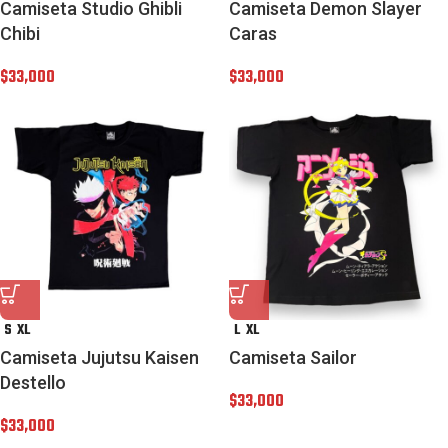
Camiseta Studio Ghibli
Camiseta Demon Slayer
Chibi
Caras
$
33,000
$
33,000
S
XL
L
XL
Camiseta Jujutsu Kaisen
Camiseta Sailor
Destello
$
33,000
$
33,000