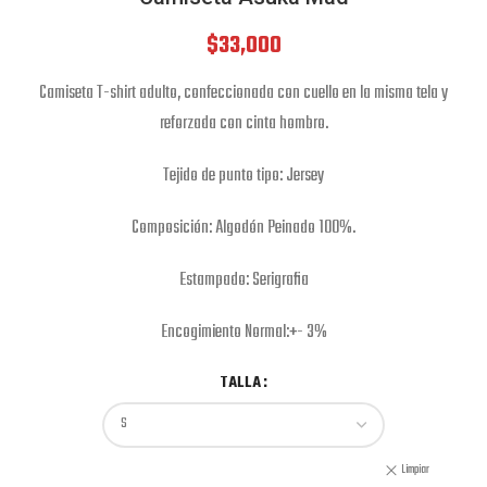
$
33,000
Camiseta T-shirt adulto, confeccionada con cuello en la misma tela y
reforzada con cinta hombro.
Tejido de punto tipo: Jersey
Composición: Algodón Peinado 100%.
Estampado: Serigrafia
Encogimiento Normal:+- 3%
TALLA
Limpiar