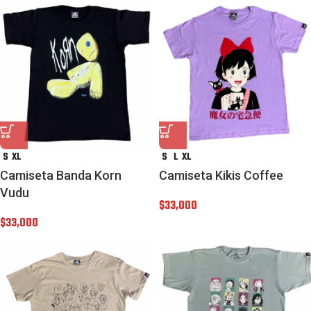
S
XL
S
L
XL
Camiseta Banda Korn
Camiseta Kikis Coffee
Vudu
$
33,000
$
33,000