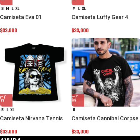
S
M
L
XL
M
L
XL
Camiseta Eva 01
Camiseta Luffy Gear 4
$
33,000
$
33,000
S
L
XL
S
Camiseta Nirvana Tennis
Camiseta Cannibal Corpse
$
33,000
$
33,000