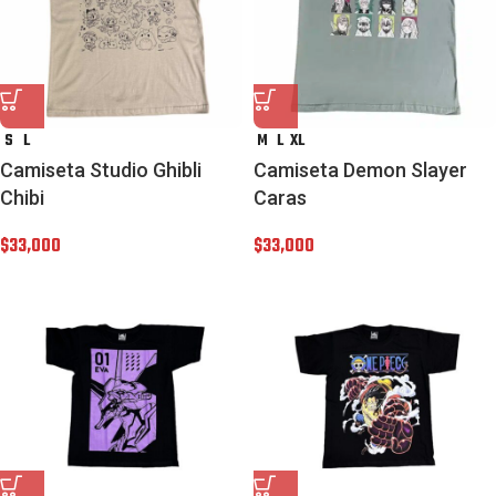
S
L
M
L
XL
Camiseta Studio Ghibli
Camiseta Demon Slayer
Chibi
Caras
$
33,000
$
33,000