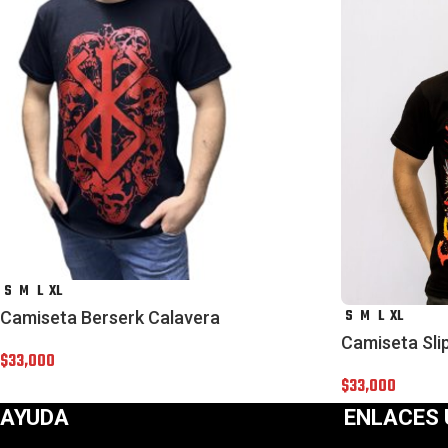
S
M
L
XL
S
M
L
XL
Camiseta Berserk Calavera
Camiseta Sli
$
33,000
$
33,000
AYUDA
ENLACES 