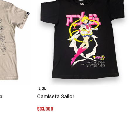
L
XL
bi
Camiseta Sailor
$
33,000