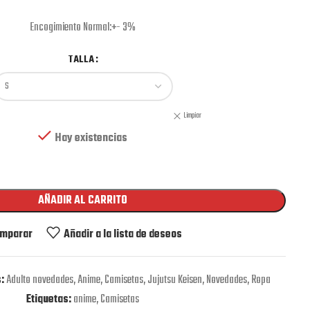
Encogimiento Normal:+- 3%
TALLA
Limpiar
Hay existencias
AÑADIR AL CARRITO
mparar
Añadir a la lista de deseos
:
Adulto novedades
,
Anime
,
Camisetas
,
Jujutsu Keisen
,
Novedades
,
Ropa
Etiquetas:
anime
,
Camisetas