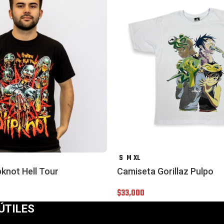
S
M
XL
pknot Hell Tour
Camiseta Gorillaz Pulpo
$
33,000
ÚTILES