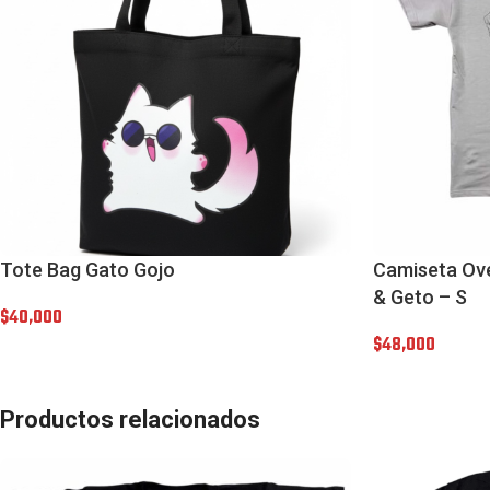
Tote Bag Gato Gojo
Camiseta Ove
& Geto – S
$
40,000
$
48,000
Productos relacionados