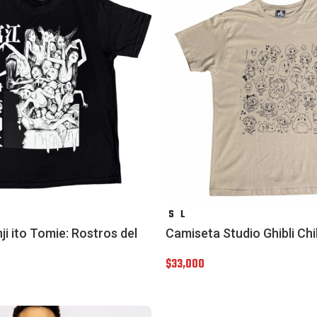
S
L
i ito Tomie: Rostros del
Camiseta Studio Ghibli Chi
$
33,000