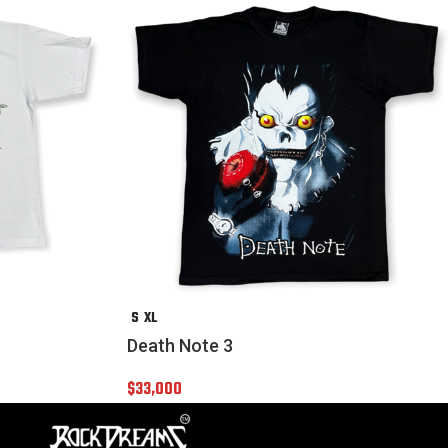
S
XL
Death Note 3
$
33,000