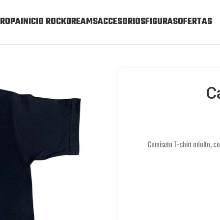
ROPA
INICIO ROCKDREAMS
ACCESORIOS
FIGURAS
OFERTAS
C
Camiseta T-shirt adulto, c