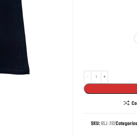
Co
SKU:
RSJ-282
Categorías