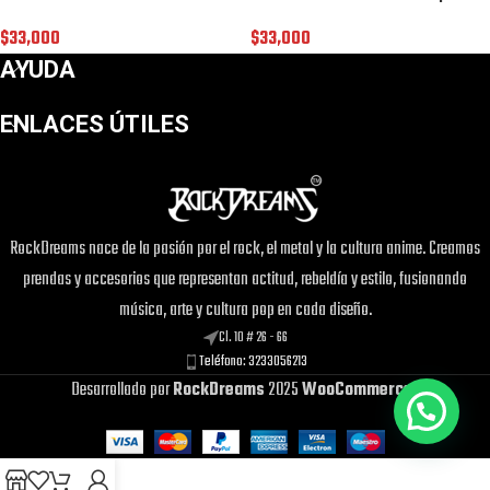
$
33,000
$
33,000
AYUDA
ENLACES ÚTILES
RockDreams nace de la pasión por el rock, el metal y la cultura anime. Creamos
¡Este
Camiseta Chopper Wano
puede
prendas y accesorios que representan actitud, rebeldía y estilo, fusionando
ser tuyo solo por
$33,000
!
música, arte y cultura pop en cada diseño.
Si tienes alguna duda, pregúntanos.
Cl. 10 # 26 - 66
Teléfono: 3233056213
Desarrollado por
RockDreams
2025
WooCommerce
.