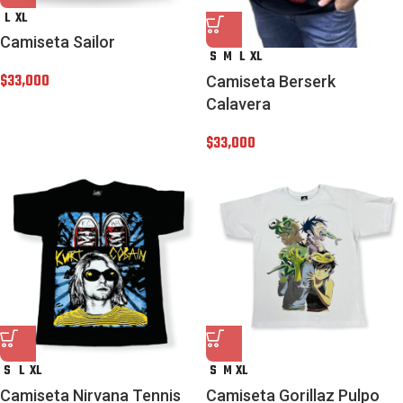
L
XL
Camiseta Sailor
S
M
L
XL
$
33,000
Camiseta Berserk
Calavera
$
33,000
S
L
XL
S
M
XL
Camiseta Nirvana Tennis
Camiseta Gorillaz Pulpo