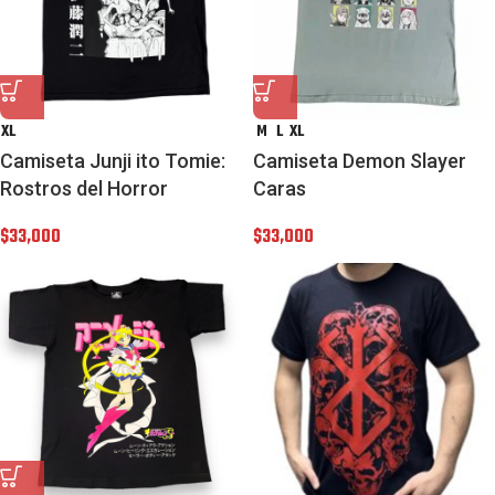
XL
M
L
XL
Camiseta Junji ito Tomie:
Camiseta Demon Slayer
Rostros del Horror
Caras
$
33,000
$
33,000