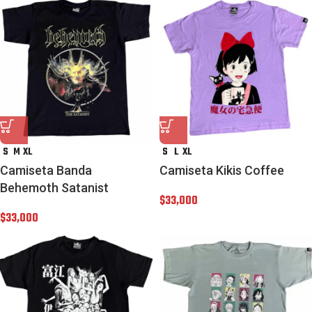
S
M
XL
S
L
XL
Camiseta Banda
Camiseta Kikis Coffee
Behemoth Satanist
$
33,000
$
33,000