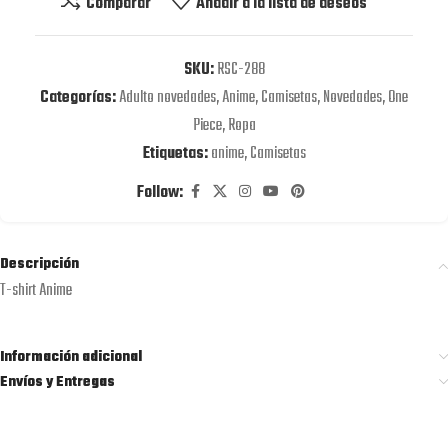
Comparar
Añadir a la lista de deseos
SKU:
RSC-288
Categorías:
Adulto novedades
,
Anime
,
Camisetas
,
Novedades
,
One
Piece
,
Ropa
Etiquetas:
anime
,
Camisetas
Follow:
Descripción
T-shirt Anime
Información adicional
Envíos y Entregas