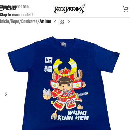
Skip to navigation
MENU
Skip to main content
Inicio
Ropa
Camisetas
Anime