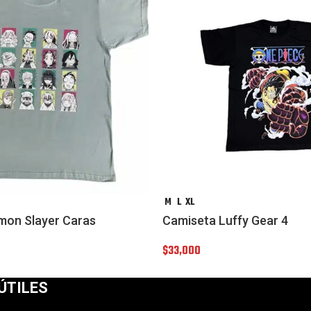
M
L
XL
mon Slayer Caras
Camiseta Luffy Gear 4
$
33,000
ÚTILES