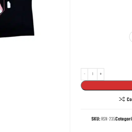
Co
SKU:
RSN-235
Categorí