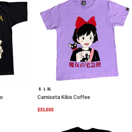
S
L
XL
eo
Camiseta Kikis Coffee
$
33,000