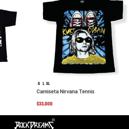
S
L
XL
Camiseta Nirvana Tennis
$
33,000