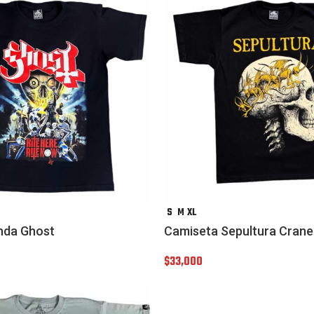
S
M
XL
nda Ghost
Camiseta Sepultura Cran
$
33,000