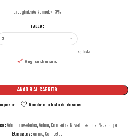
Encogimiento Normal:+- 3%
TALLA
Limpiar
Hay existencias
AÑADIR AL CARRITO
mparar
Añadir a la lista de deseos
as:
Adulto novedades
,
Anime
,
Camisetas
,
Novedades
,
One Piece
,
Ropa
Etiquetas:
anime
,
Camisetas