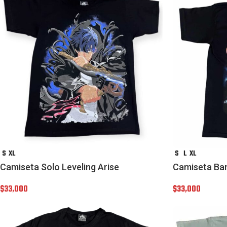
S
XL
S
L
XL
Camiseta Solo Leveling Arise
Camiseta Ba
$
33,000
$
33,000