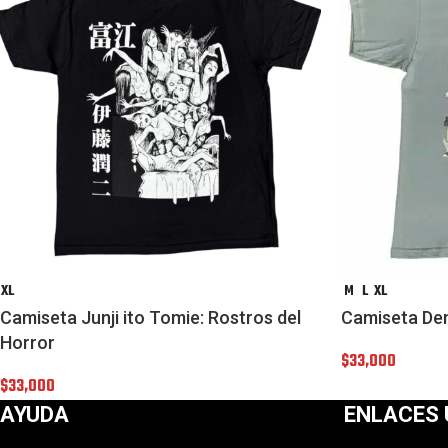
XL
M
L
XL
Camiseta Junji ito Tomie: Rostros del
Camiseta De
Horror
$
33,000
$
33,000
AYUDA
ENLACES 