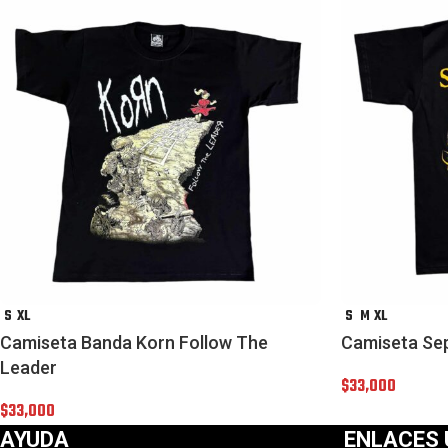
S
XL
S
M
XL
Camiseta Banda Korn Follow The
Camiseta Se
Leader
$
33,000
$
33,000
AYUDA
ENLACES 