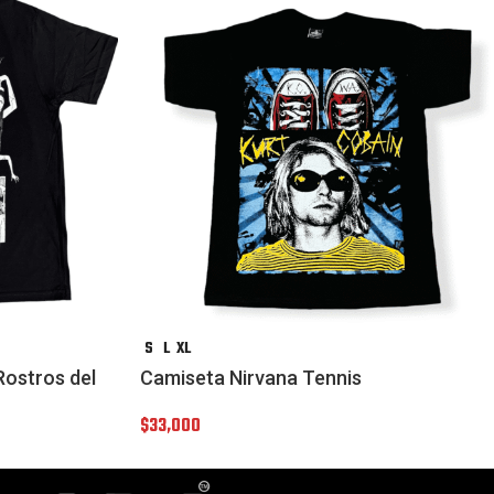
S
L
XL
Rostros del
Camiseta Nirvana Tennis
$
33,000