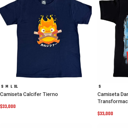
S
M
L
XL
S
Camiseta Calcifer Tierno
Camiseta Dan
Transformac
$
33,000
$
33,000