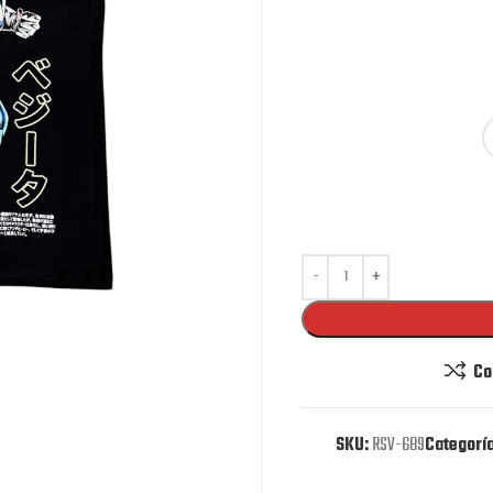
Co
SKU:
RSV-689
Categoría