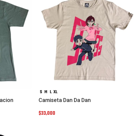
S
M
L
XL
lacion
Camiseta Dan Da Dan
$
33,000