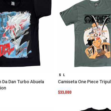
S
L
 Da Dan Turbo Abuela
Camiseta One Piece Tripu
ion
$
33,000