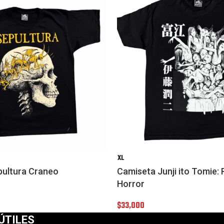
XL
pultura Craneo
Camiseta Junji ito Tomie: 
Horror
$
33,000
ÚTILES