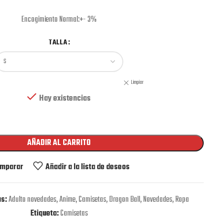
Encogimiento Normal:+- 3%
TALLA
Limpiar
Hay existencias
AÑADIR AL CARRITO
mparar
Añadir a la lista de deseos
s:
Adulto novedades
,
Anime
,
Camisetas
,
Dragon Ball
,
Novedades
,
Ropa
Etiqueta:
Camisetas