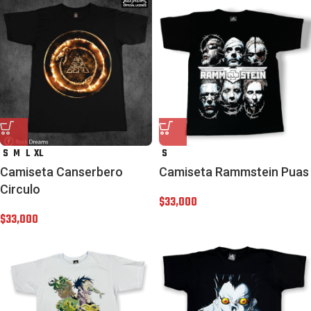
S
M
L
XL
S
Camiseta Canserbero
Camiseta Rammstein Puas
Circulo
$
33,000
$
33,000