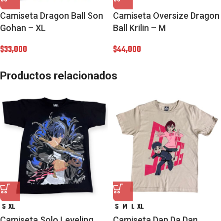
Camiseta Dragon Ball Son
Camiseta Oversize Dragon
Gohan – XL
Ball Krilin – M
$
33,000
$
44,000
Productos relacionados
S
XL
S
M
L
XL
Camiseta Solo Leveling
Camiseta Dan Da Dan