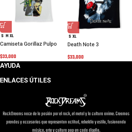
S
M
XL
S
XL
Camiseta Gorillaz Pulpo
Death Note 3
$
33,000
$
33,000
AYUDA
ENLACES ÚTILES
RockDreams nace de la pasión por el rock, el metal y la cultura anime. Creamos
prendas y accesorios que representan actitud, rebeldía y estilo, fusionando
música, arte y cultura pop en cada diseño.