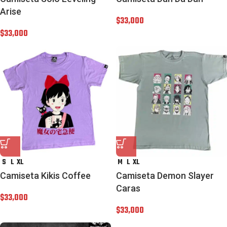
Arise
$
33,000
$
33,000
S
L
XL
M
L
XL
Camiseta Kikis Coffee
Camiseta Demon Slayer
Caras
$
33,000
$
33,000