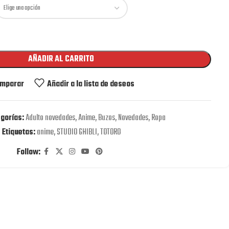
AÑADIR AL CARRITO
mparar
Añadir a la lista de deseos
gorías:
Adulto novedades
,
Anime
,
Buzos
,
Novedades
,
Ropa
Etiquetas:
anime
,
STUDIO GHIBLI
,
TOTORO
Follow: