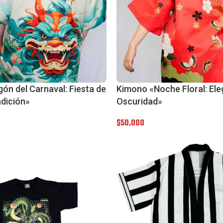
ón del Carnaval: Fiesta de
Kimono «Noche Floral: Ele
adición»
Oscuridad»
$
50,000