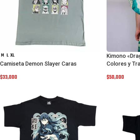
M
L
XL
Kimono «Drag
Camiseta Demon Slayer Caras
Colores y Tr
$
33,000
$
50,000