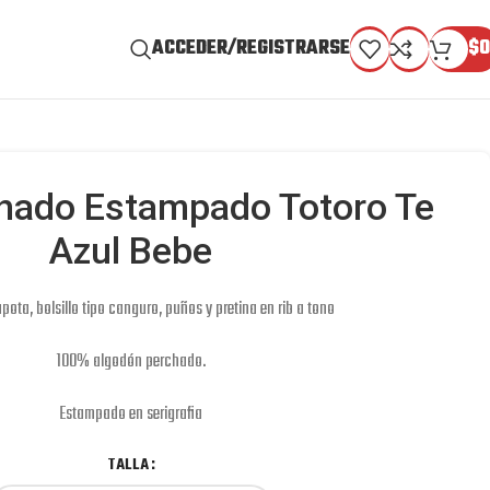
ACCEDER/REGISTRARSE
$
0
hado Estampado Totoro Te
Azul Bebe
ota, bolsillo tipo canguro, puños y pretina en rib a tono
100% algodón perchado.
Estampado en serigrafia
TALLA