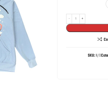
Co
SKU:
N/D
Cate