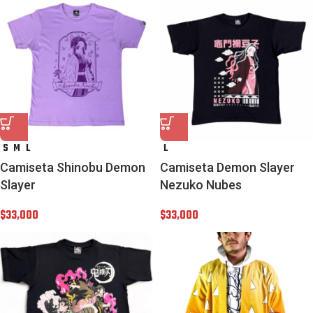
S
M
L
L
Camiseta Shinobu Demon
Camiseta Demon Slayer
Slayer
Nezuko Nubes
$
33,000
$
33,000