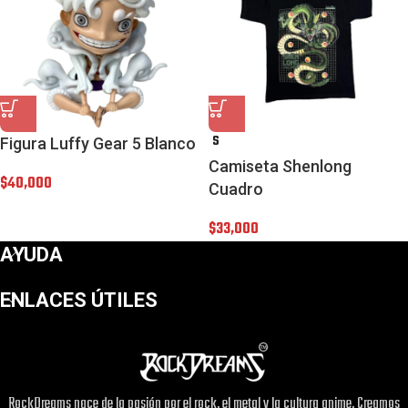
S
Figura Luffy Gear 5 Blanco
Camiseta Shenlong
$
40,000
Cuadro
$
33,000
AYUDA
ENLACES ÚTILES
RockDreams nace de la pasión por el rock, el metal y la cultura anime. Creamos