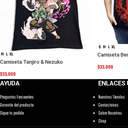
S
M
L
XL
M
L
XL
Camiseta Ber
Camiseta Tanjiro & Nezuko
$
33,000
$
33,000
AYUDA
ENLACES 
Preguntas Frecuentes
Nuestras Tiendas
Garantia del producto
Contactanos
Sigue tu pedido
Sobre Nosotros
Shop