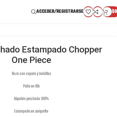
ACCEDER/REGISTRARSE
$
0
chado Estampado Chopper
One Piece
Buzo con capota y bolsillos
Puño en Rib
Algodón perchado 100%
Estampado en serigrafia