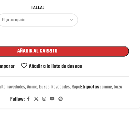
TALLA
AÑADIR AL CARRITO
mparar
Añadir a la lista de deseos
ulto novedades
,
Anime
,
Buzos
,
Novedades
,
Ropa
Etiquetas:
anime
,
buzo
Follow: