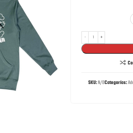
Co
SKU:
N/D
Categorías:
Ad