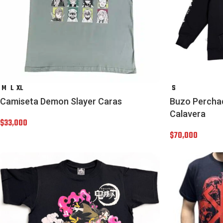
M
L
XL
S
Camiseta Demon Slayer Caras
Buzo Percha
Calavera
$
33,000
$
70,000