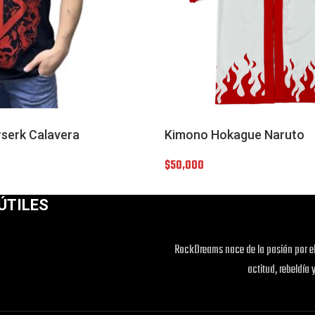
serk Calavera
Kimono Hokague Naruto
$
50,000
ÚTILES
RockDreams nace de la pasión por el
actitud, rebeldía 