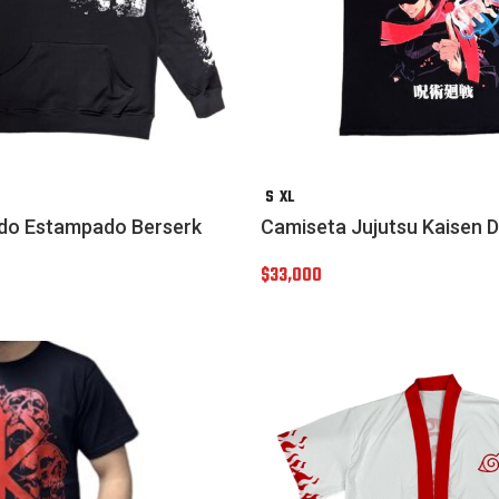
S
XL
do Estampado Berserk
Camiseta Jujutsu Kaisen D
$
33,000