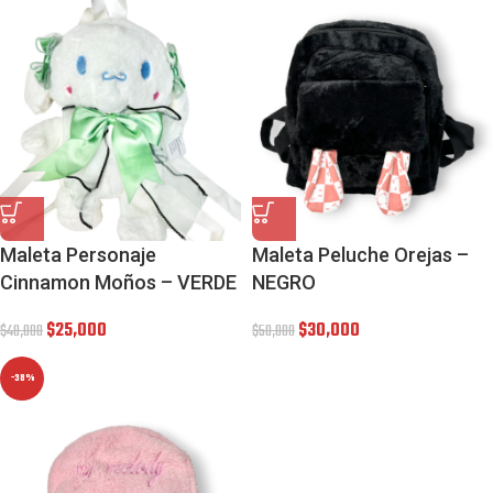
Maleta Personaje
Maleta Peluche Orejas –
Cinnamon Moños – VERDE
NEGRO
$
25,000
$
30,000
$
40,000
$
50,000
-38%