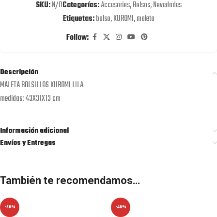
SKU:
N/D
Categorías:
Accesorios
,
Bolsos
,
Novedades
Etiquetas:
bolso
,
KUROMI
,
maleta
Follow:
Descripción
MALETA BOLSILLOS KUROMI LILA
medidas: 43X31X13 cm
Información adicional
Envíos y Entregas
También te recomendamos…
-38%
-40%