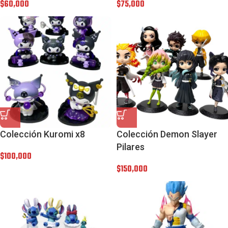
$
60,000
$
75,000
Colección Kuromi x8
Colección Demon Slayer
Pilares
$
100,000
$
150,000