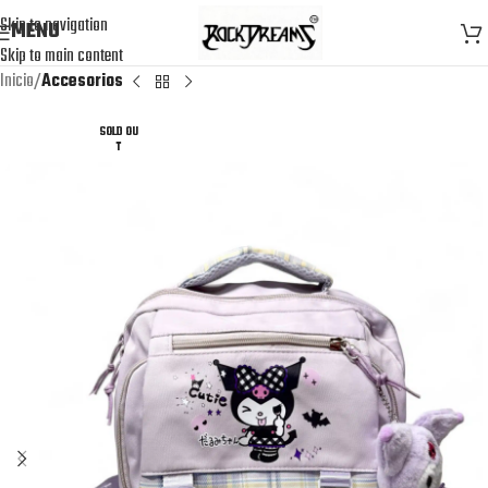
Skip to navigation
MENU
Skip to main content
Inicio
Accesorios
SOLD OU
T