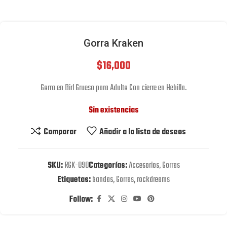
Gorra Kraken
$
16,000
Gorra en Dirl Grueso para Adulto Con cierre en Hebilla.
Sin existencias
Comparar
Añadir a la lista de deseos
SKU:
RGK-090
Categorías:
Accesorios
,
Gorras
Etiquetas:
bandas
,
Gorras
,
rockdreams
Follow: