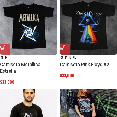
S
M
S
M
L
XL
Camiseta Metallica
Camiseta Pink Floyd #2
Estrella
$
33,000
$
33,000