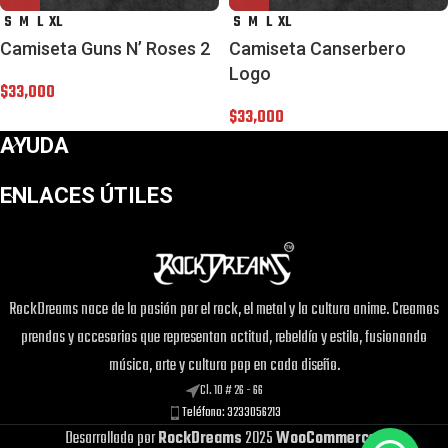
S
M
L
XL
S
M
L
XL
Camiseta Guns N’ Roses 2
Camiseta Canserbero
Logo
$
33,000
$
33,000
AYUDA
ENLACES ÚTILES
RockDreams nace de la pasión por el rock, el metal y la cultura anime. Creamos
¡Este
Gorra Kraken
puede ser tuyo solo
prendas y accesorios que representan actitud, rebeldía y estilo, fusionando
por
$16,000
!
música, arte y cultura pop en cada diseño.
Si tienes alguna duda, pregúntanos.
Cl. 10 # 26 - 66
Teléfono: 3233056213
Desarrollado por
RockDreams
2025
WooCommerce
.