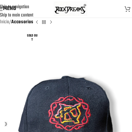
Skip to navigation
MENU
Skip to main content
Inicio
Accesorios
SOLD OU
T