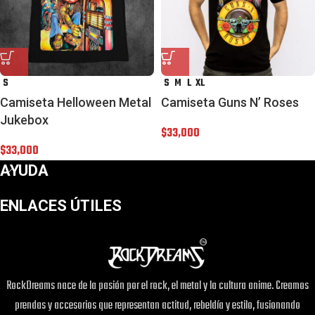
S
S
M
L
XL
Camiseta Helloween Metal
Camiseta Guns N’ Roses
Jukebox
$
33,000
$
33,000
AYUDA
ENLACES ÚTILES
RockDreams nace de la pasión por el rock, el metal y la cultura anime. Creamos
prendas y accesorios que representan actitud, rebeldía y estilo, fusionando