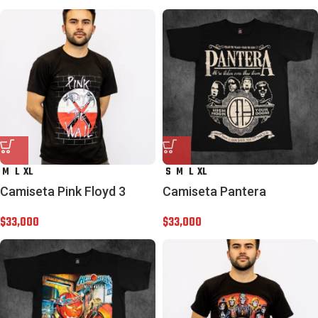
M
L
XL
S
M
L
XL
Camiseta Pink Floyd 3
Camiseta Pantera
$
33,000
$
33,000