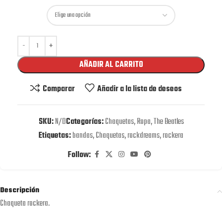
AÑADIR AL CARRITO
Comparar
Añadir a la lista de deseos
SKU:
N/D
Categorías:
Chaquetas
,
Ropa
,
The Beatles
Etiquetas:
bandas
,
Chaquetas
,
rockdreams
,
rockera
Follow:
Descripción
Chaqueta rockera.