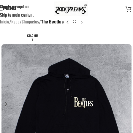
Skip to navigation
MENU
Skip to main content
Inicio
Ropa
Chaquetas
The Beatles
SOLD OU
T