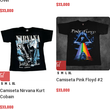
Over
$
33,000
$
33,000
S
M
L
XL
Camiseta Pink Floyd #2
S
M
L
XL
$
33,000
Camiseta Nirvana Kurt
Cobain
$
33,000