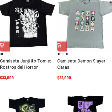
XL
M
L
XL
Camiseta Junji ito Tomie:
Camiseta Demon Slayer
Rostros del Horror
Caras
$
33,000
$
33,000