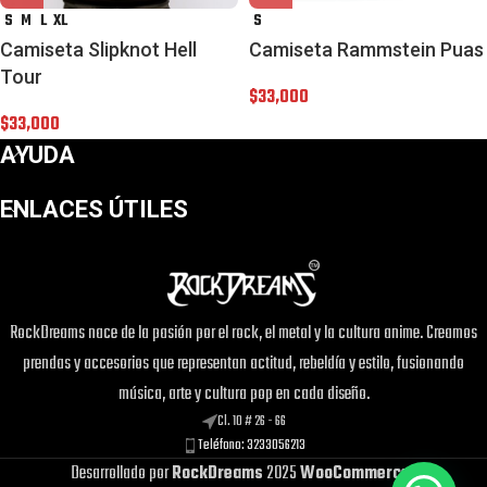
S
M
L
XL
S
Camiseta Slipknot Hell
Camiseta Rammstein Puas
Tour
$
33,000
$
33,000
AYUDA
ENLACES ÚTILES
RockDreams nace de la pasión por el rock, el metal y la cultura anime. Creamos
prendas y accesorios que representan actitud, rebeldía y estilo, fusionando
música, arte y cultura pop en cada diseño.
Cl. 10 # 26 - 66
Teléfono: 3233056213
Desarrollado por
RockDreams
2025
WooCommerce
.