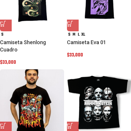
S
S
M
L
XL
Camiseta Shenlong
Camiseta Eva 01
Cuadro
$
33,000
$
33,000