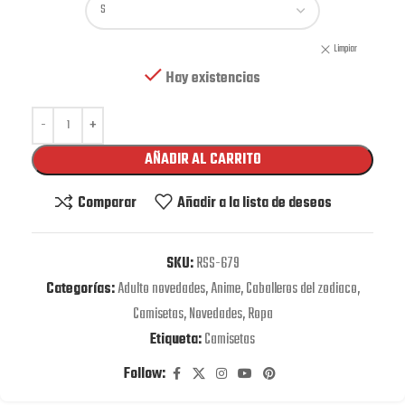
Limpiar
Hay existencias
AÑADIR AL CARRITO
Comparar
Añadir a la lista de deseos
SKU:
RSS-679
Categorías:
Adulto novedades
,
Anime
,
Caballeros del zodiaco
,
Camisetas
,
Novedades
,
Ropa
Etiqueta:
Camisetas
Follow: