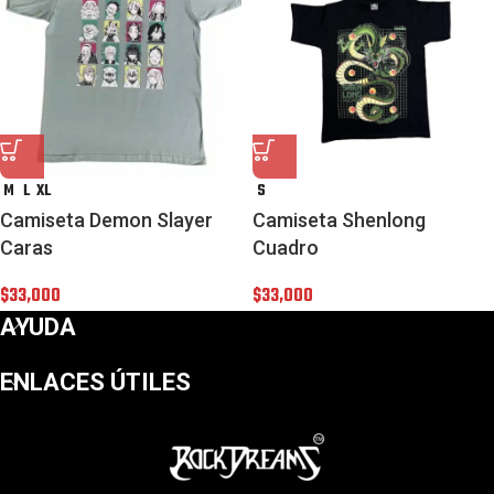
M
L
XL
S
Camiseta Demon Slayer
Camiseta Shenlong
Caras
Cuadro
$
33,000
$
33,000
AYUDA
ENLACES ÚTILES