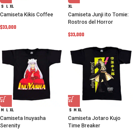
S
L
XL
XL
Camiseta Kikis Coffee
Camiseta Junji ito Tomie:
Rostros del Horror
$
33,000
$
33,000
M
L
XL
S
M
XL
Camiseta Inuyasha
Camiseta Jotaro Kujo
Serenity
Time Breaker