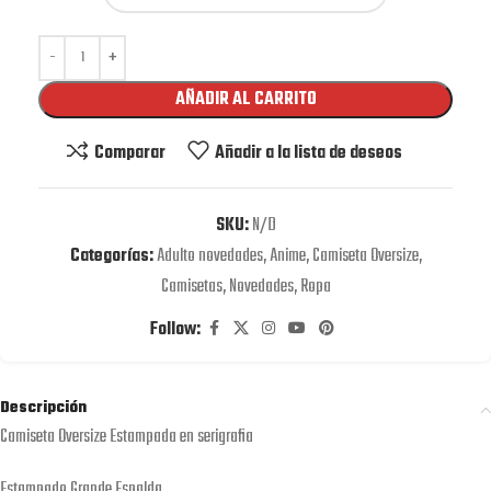
AÑADIR AL CARRITO
Comparar
Añadir a la lista de deseos
SKU:
N/D
Categorías:
Adulto novedades
,
Anime
,
Camiseta Oversize
,
Camisetas
,
Novedades
,
Ropa
Follow:
Descripción
Camiseta Oversize Estampada en serigrafia
Estampado Grande Espalda