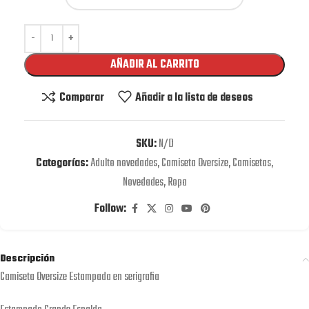
AÑADIR AL CARRITO
Comparar
Añadir a la lista de deseos
SKU:
N/D
Categorías:
Adulto novedades
,
Camiseta Oversize
,
Camisetas
,
Novedades
,
Ropa
Follow:
Descripción
Camiseta Oversize Estampada en serigrafia