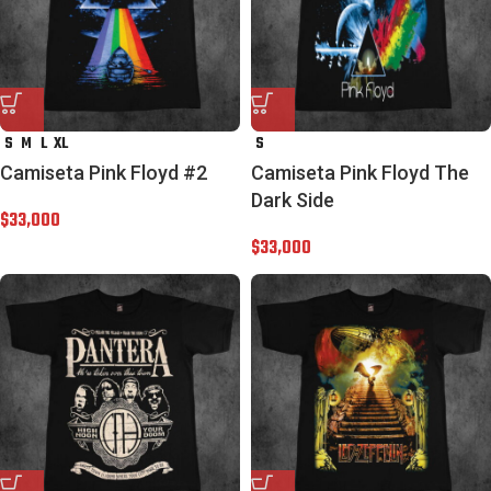
S
M
L
XL
S
Camiseta Pink Floyd #2
Camiseta Pink Floyd The
Dark Side
$
33,000
$
33,000