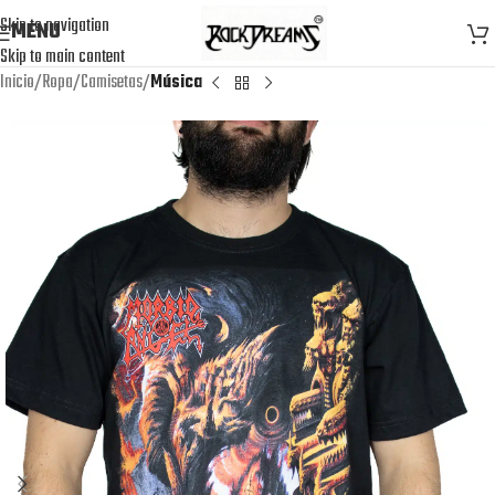
Skip to navigation
MENU
Skip to main content
Inicio
Ropa
Camisetas
Música