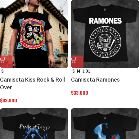
S
S
M
L
XL
Camiseta Kiss Rock & Roll
Camiseta Ramones
Over
$
33,000
$
33,000