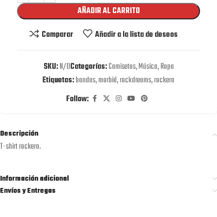
AÑADIR AL CARRITO
Comparar
Añadir a la lista de deseos
SKU:
N/D
Categorías:
Camisetas
,
Música
,
Ropa
Etiquetas:
bandas
,
morbid
,
rockdreams
,
rockera
Follow:
Descripción
T-shirt rockera.
Información adicional
Envíos y Entregas