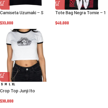
Camiseta Uzumaki – S
Tote Bag Negra Tomie – 1
$
33,000
$
40,000
S
M
L
XL
Crop Top Junji Ito
$
30,000