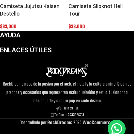
Camiseta Jujutsu Kaisen
Camiseta Slipknot Hell
Destello
Tour
$
33,000
$
33,000
AYUDA
ENLACES ÚTILES
RockDreams nace de la pasión por el rock, el metal y la cultura anime. Creamos
¡Este
Camiseta Mafalda
puede ser tuyo
prendas y accesorios que representan actitud, rebeldía y estilo, fusionando
solo por
$33,000
!
música, arte y cultura pop en cada diseño.
Si tienes alguna duda, pregúntanos.
Cl. 10 # 26 - 66
Teléfono: 3233056213
Desarrollado por
RockDreams
2025
WooCommerce
.