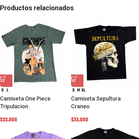
Productos relacionados
S
L
S
M
XL
Camiseta One Piece
Camiseta Sepultura
Tripulacion
Craneo
$
33,000
$
33,000