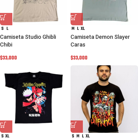
S
L
M
L
XL
Camiseta Studio Ghibli
Camiseta Demon Slayer
Chibi
Caras
$
33,000
$
33,000
S
XL
S
M
L
XL